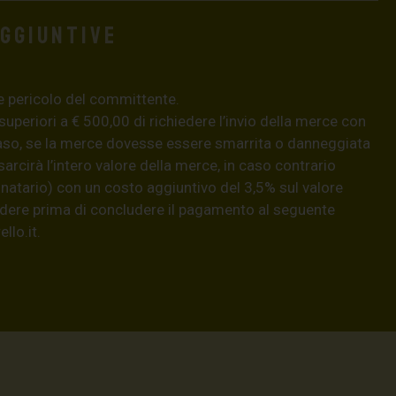
aggiuntive
e pericolo del committente.
 superiori a € 500,00 di richiedere l’invio della merce con
aso, se la merce dovesse essere smarrita o danneggiata
isarcirà l’intero valore della merce, in caso contrario
natario) con un costo aggiuntivo del 3,5% sul valore
hiedere prima di concludere il pagamento al seguente
llo.it
.