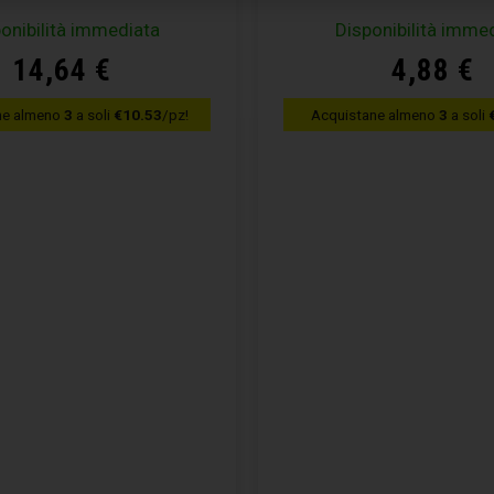
onibilità immediata
Disponibilità imme
14,64
€
4,88
€
ne almeno
3
a soli
€10.53
/pz!
Acquistane almeno
3
a soli