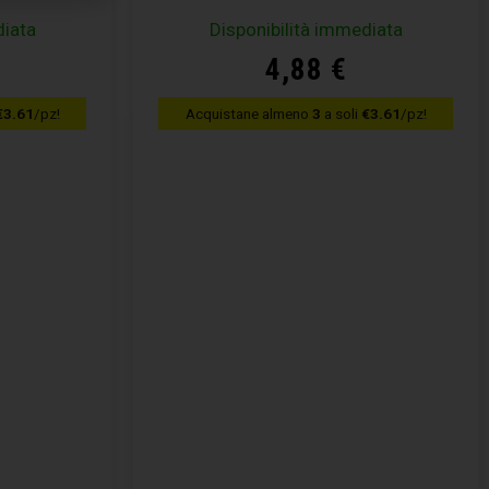
diata
Disponibilità immediata
4,88
€
€3.61
/pz!
Acquistane almeno
3
a soli
€3.61
/pz!