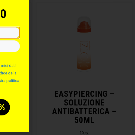
to
 miei dati
dice della
tra politica
NG –
EASYPIERCING –
ALINA
SOLUZIONE
ANTIBATTERICA –
50ML
Cod.