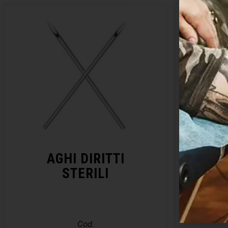
AGHI DIRITTI
KIT 
STERILI
– E
Cod.