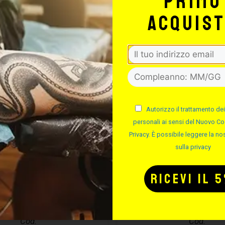
primo
acquis
Autorizzo il trattamento dei
personali ai sensi del Nuovo Co
Privacy. È possibile leggere la nos
sulla privacy
CURA PIERCING
EASYPIERCI
ASYPIERCING
SOLUZIONE S
– 50ML
Cod.
Cod.