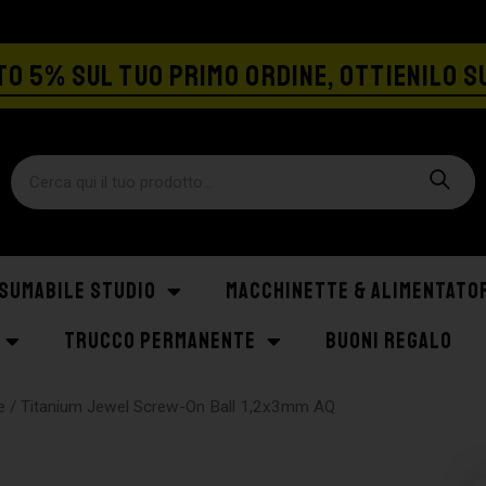
SPEDIZIONE GRATIS A PARTIRE DA €129
O 5% SUL TUO PRIMO ORDINE, OTTIENILO S
SUMABILE STUDIO
MACCHINETTE & ALIMENTATO
TRUCCO PERMANENTE
BUONI REGALO
e
/ Titanium Jewel Screw-On Ball 1,2x3mm AQ