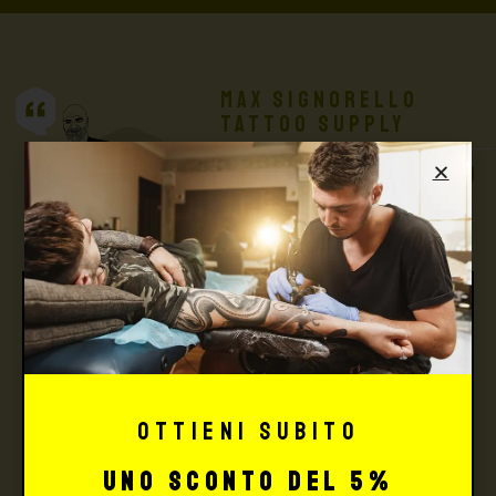
Max Signorello
Tattoo Supply
TUTTO PER IL TUO
TATTOO STUDIO
Ottieni subito
uno sconto del 5%