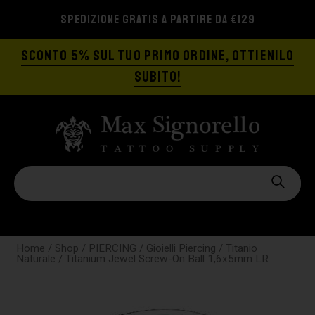
SPEDIZIONE GRATIS A PARTIRE DA €129
SCONTO 5% SUL TUO PRIMO ORDINE, OTTIENILO
SUBITO!
Home
/
Shop
/
PIERCING
/
Gioielli Piercing
/
Titanio
Naturale
/ Titanium Jewel Screw-On Ball 1,6x5mm LR