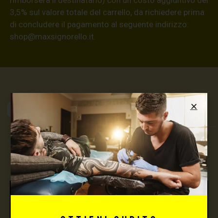
3,5% sul valore totale del carrello, da richiedere prima
di concludere il pagamento al seguente indirizzo:
shop@maxsignorello.it
.
Max Signorello
Tattoo Supply
TUTTO PER IL TUO
TATTOO STUDIO