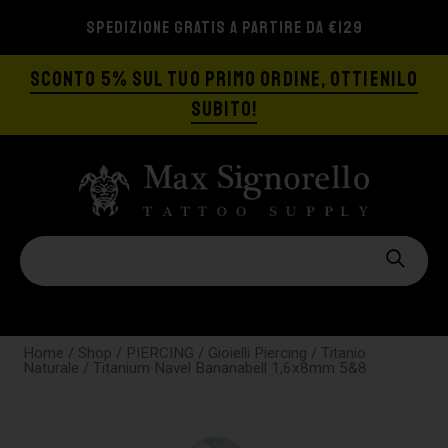
SPEDIZIONE GRATIS A PARTIRE DA €129
SCONTO 5% SUL TUO PRIMO ORDINE, OTTIENILO
SUBITO!
Home
/
Shop
/
PIERCING
/
Gioielli Piercing
/
Titanio
Naturale
/ Titanium Navel Bananabell 1,6x8mm 5&8