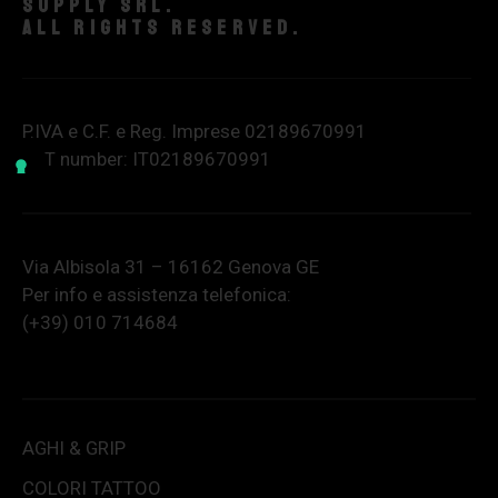
supply srl.
All rights reserved.
P.IVA e C.F. e Reg. Imprese 02189670991
VAT number: IT02189670991
Via Albisola 31 – 16162 Genova GE
Per info e assistenza telefonica:
(+39) 010 714684
AGHI & GRIP
COLORI TATTOO