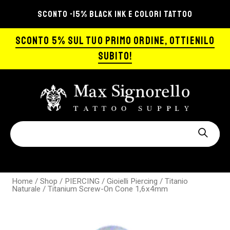
SCONTO -15% BLACK INK E COLORI TATTOO
SCONTO 5% SUL TUO PRIMO ORDINE, OTTIENILO
SUBITO!
Home
/
Shop
/
PIERCING
/
Gioielli Piercing
/
Titanio
Naturale
/ Titanium Screw-On Cone 1,6x4mm