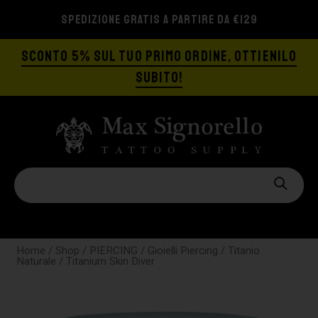
SPEDIZIONE GRATIS A PARTIRE DA €129
SCONTO 5% SUL TUO PRIMO ORDINE, OTTIENILO
SUBITO!
Home
/
Shop
/
PIERCING
/
Gioielli Piercing
/
Titanio
Naturale
/ Titanium Skin Diver