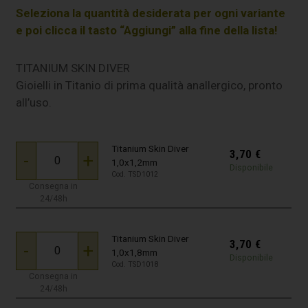
Seleziona la quantità desiderata per ogni variante
e poi clicca il tasto “Aggiungi” alla fine della lista!
TITANIUM SKIN DIVER
Gioielli in Titanio di prima qualità anallergico, pronto
all’uso.
Titanium Skin Diver
3,70
€
-
+
1,0x1,2mm
Disponibile
Cod. TSD1012
Consegna in
24/48h
Titanium Skin Diver
3,70
€
-
+
1,0x1,8mm
Disponibile
Cod. TSD1018
Consegna in
24/48h