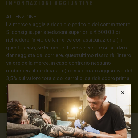
Informazioni aggiuntive
ATTENZIONE!
La merce viaggia a rischio e pericolo del committente.
Si consiglia, per spedizioni superiori a € 500,00 di
richiedere l’invio della merce con assicurazione (in
questo caso, se la merce dovesse essere smarrita o
danneggiata dal corriere, quest’ultimo risarcirà l’intero
valore della merce, in caso contrario nessuno
rimborserà il destinatario) con un costo aggiuntivo del
3,5% sul valore totale del carrello, da richiedere prima
di concludere il pagamento al seguente indirizzo:
shop@maxsignorello.it
.
Max Signorello Tattoo
Supply