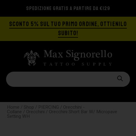
SPEDIZIONE GRATIS A PARTIRE DA €129
SCONTO 5% SUL TUO PRIMO ORDINE, OTTIENILO
SUBITO!
Home
/
Shop
/
PIERCING
/
Orecchini -
Collane
/
Orecchini
/ Orecchini Short Bar W/ Micropave
Setting WH