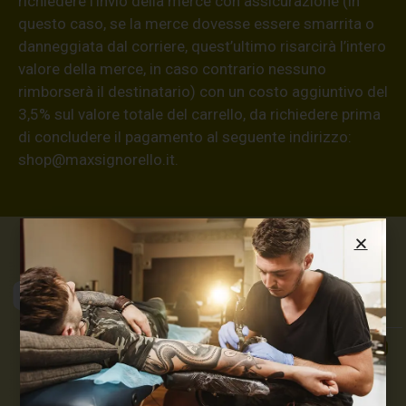
richiedere l’invio della merce con assicurazione (in
questo caso, se la merce dovesse essere smarrita o
danneggiata dal corriere, quest’ultimo risarcirà l’intero
valore della merce, in caso contrario nessuno
rimborserà il destinatario) con un costo aggiuntivo del
3,5% sul valore totale del carrello, da richiedere prima
di concludere il pagamento al seguente indirizzo:
shop@maxsignorello.it
.
Max Signorello
Tattoo Supply
TUTTO PER IL TUO
TATTOO STUDIO