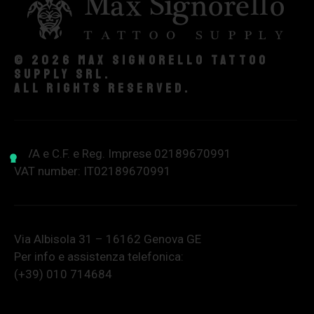
© 2026 Max Signorello Tattoo
supply srl.
All rights reserved.
P.IVA e C.F. e Reg. Imprese 02189670991
VAT number: IT02189670991
Via Albisola 31 – 16162 Genova GE
Per info e assistenza telefonica:
(+39) 010 714684