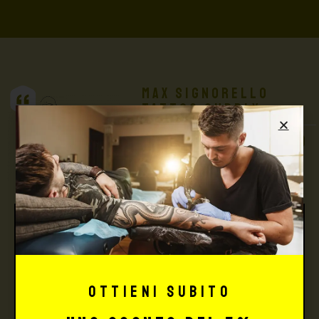
Max Signorello
Tattoo Supply
TUTTO PER IL TUO
TATTOO STUDIO
Ottieni subito