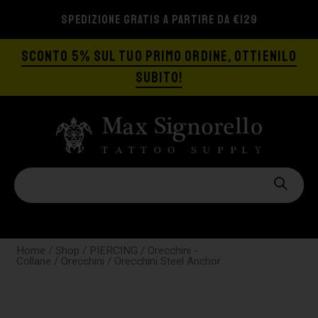
SPEDIZIONE GRATIS A PARTIRE DA €129
SCONTO 5% SUL TUO PRIMO ORDINE, OTTIENILO
SUBITO!
Home
/
Shop
/
PIERCING
/
Orecchini -
Collane
/
Orecchini
/ Orecchini Steel Anchor