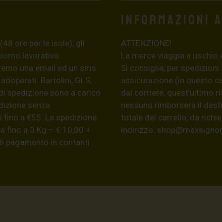
Informazioni 
8 ore per le isole), gli
ATTENZIONE!
giorno lavorativo
La merce viaggia a rischio 
eremo una email ed un sms
Si consiglia, per spedizioni
 adoperati: Bartolini, GLS,
assicurazione (in questo c
di spedizione sono a carico
dal corriere, quest’ultimo r
edizione senza
nessuno rimborserà il desti
 fino a €55. La spedizione
totale del carrello, da ric
a fino a 3 Kg – € 10,00 +
indirizzo:
shop@maxsignore
 di pagamento in contanti