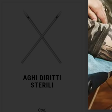
AGHI DIRITTI
KIT 
STERILI
– E
Cod.