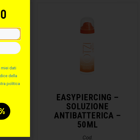
to
 miei dati
dice della
tra politica
NG –
EASYPIERCING –
ALINA
SOLUZIONE
ANTIBATTERICA –
50ML
Cod.