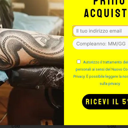
primo
acquis
Autorizzo il trattamento dei
personali ai sensi del Nuovo Co
Privacy. È possibile leggere la nos
sulla privacy
CURA PIERCING
EASYPIERCI
ASYPIERCING
SOLUZIONE S
– 50ML
Cod.
Cod.