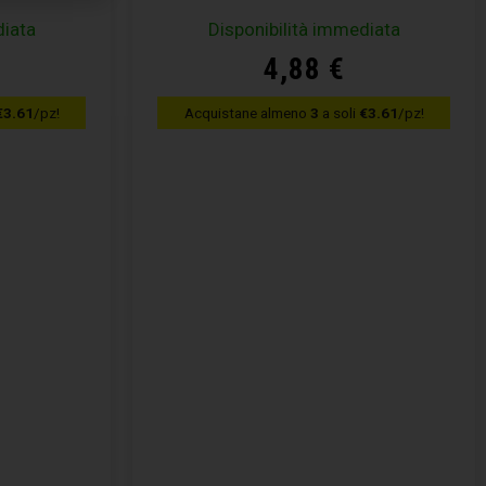
diata
Disponibilità immediata
4,88
€
€3.61
/pz!
Acquistane almeno
3
a soli
€3.61
/pz!