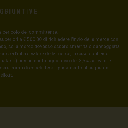
aggiuntive
e pericolo del committente.
 superiori a € 500,00 di richiedere l’invio della merce con
aso, se la merce dovesse essere smarrita o danneggiata
isarcirà l’intero valore della merce, in caso contrario
natario) con un costo aggiuntivo del 3,5% sul valore
hiedere prima di concludere il pagamento al seguente
llo.it
.