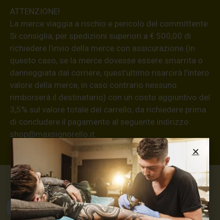
ATTENZIONE!
La merce viaggia a rischio e pericolo del committente.
Si consiglia, per spedizioni superiori a € 500,00 di
richiedere l’invio della merce con assicurazione (in
questo caso, se la merce dovesse essere smarrita o
danneggiata dal corriere, quest’ultimo risarcirà l’intero
valore della merce, in caso contrario nessuno
rimborserà il destinatario) con un costo aggiuntivo del
3,5% sul valore totale del carrello, da richiedere prima
di concludere il pagamento al seguente indirizzo:
shop@maxsignorello.it
.
Max Signorello
Tattoo Supply