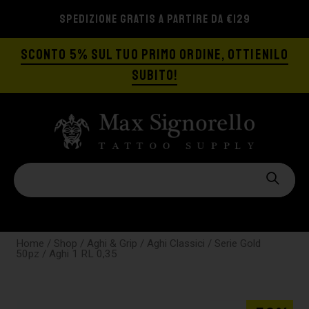
SPEDIZIONE GRATIS A PARTIRE DA €129
SCONTO 5% SUL TUO PRIMO ORDINE, OTTIENILO
SUBITO!
Home
/
Shop
/
Aghi & Grip
/
Aghi Classici
/
Serie Gold
50pz
/ Aghi 1 RL 0,35