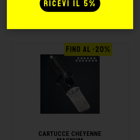
Potrebbe interessarti
anche:
FINO AL -20%
CARTUCCE CHEYENNE