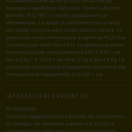
manderemo una email ed un sms con un link per
tracciare la spedizione dell’ordine. Corrieri adoperati:
Bartolini, GLS, TNT o il vostro se possedete un
abbonamento. Le spese di spedizione sono a carico
del cliente; la merce viene inviata tramite corriere. La
spedizione senza contrassegno a partire da €8,20 (iva
compresa) per ordini fino a €55. La spedizione senza
contrassegno per ordini superiori a €55: € 5,90 + iva
fino a 3 Kg – € 10,00 + iva oltre i 3 Kg e fino a 8 Kg. La
spedizione con modalità di pagamento in contanti alla
consegna ha un supplemento di € 5,00 + iva.
Informazioni aggiuntive
ATTENZIONE!
La merce viaggia a rischio e pericolo del committente.
Si consiglia, per spedizioni superiori a € 500,00 di
richiedere l’invio della merce con assicurazione (in