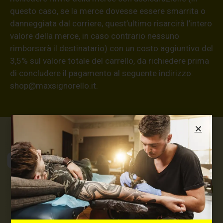
questo caso, se la merce dovesse essere smarrita o
danneggiata dal corriere, quest’ultimo risarcirà l’intero
valore della merce, in caso contrario nessuno
rimborserà il destinatario) con un costo aggiuntivo del
3,5% sul valore totale del carrello, da richiedere prima
di concludere il pagamento al seguente indirizzo:
shop@maxsignorello.it
.
Max Signorello
Tattoo Supply
TUTTO PER IL TUO
TATTOO STUDIO