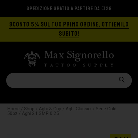
SPEDIZIONE GRATIS A PARTIRE DA €129
SCONTO 5% SUL TUO PRIMO ORDINE, OTTIENILO
SUBITO!
Home
/
Shop
/
Aghi & Grip
/
Aghi Classici
/
Serie Gold
50pz
/ Aghi 21 SMR 0,25