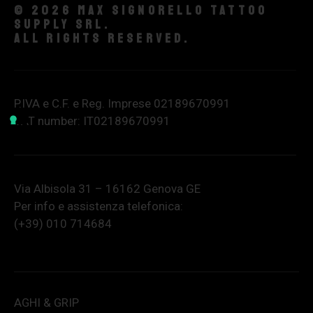
© 2026 Max Signorello Tattoo
supply srl.
All rights reserved.
P.IVA e C.F. e Reg. Imprese 02189670991
VAT number: IT02189670991
Via Albisola 31 – 16162 Genova GE
Per info e assistenza telefonica:
(+39) 010 714684
AGHI & GRIP