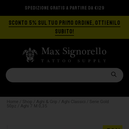
SPEDIZIONE GRATIS A PARTIRE DA €129
SCONTO 5% SUL TUO PRIMO ORDINE, OTTIENILO
SUBITO!
Home
/
Shop
/
Aghi & Grip
/
Aghi Classici
/
Serie Gold
50pz
/ Aghi 7 M 0,35