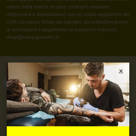
valore della merce, in caso contrario nessuno
rimborserà il destinatario) con un costo aggiuntivo del
3,5% sul valore totale del carrello, da richiedere prima
di concludere il pagamento al seguente indirizzo:
shop@maxsignorello.it
.
Max Signorello
Tattoo Supply
TUTTO PER IL TUO
TATTOO STUDIO