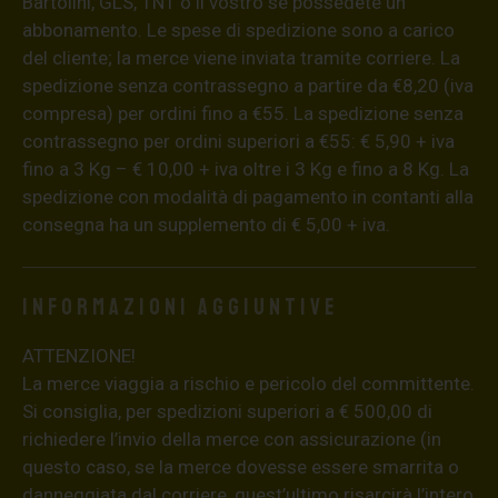
Bartolini, GLS, TNT o il vostro se possedete un
abbonamento. Le spese di spedizione sono a carico
del cliente; la merce viene inviata tramite corriere. La
spedizione senza contrassegno a partire da €8,20 (iva
compresa) per ordini fino a €55. La spedizione senza
contrassegno per ordini superiori a €55: € 5,90 + iva
fino a 3 Kg – € 10,00 + iva oltre i 3 Kg e fino a 8 Kg. La
spedizione con modalità di pagamento in contanti alla
consegna ha un supplemento di € 5,00 + iva.
Informazioni aggiuntive
ATTENZIONE!
La merce viaggia a rischio e pericolo del committente.
Si consiglia, per spedizioni superiori a € 500,00 di
richiedere l’invio della merce con assicurazione (in
questo caso, se la merce dovesse essere smarrita o
danneggiata dal corriere, quest’ultimo risarcirà l’intero