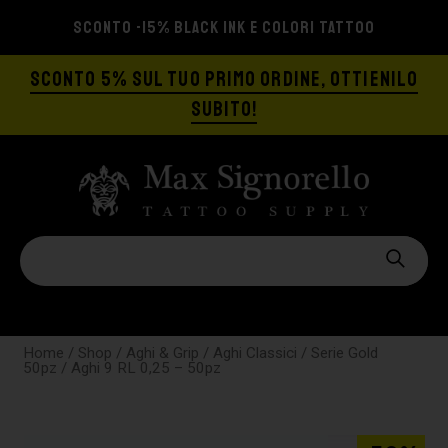
SCONTO -15% BLACK INK E COLORI TATTOO
SCONTO 5% SUL TUO PRIMO ORDINE, OTTIENILO
SUBITO!
Home
/
Shop
/
Aghi & Grip
/
Aghi Classici
/
Serie Gold
50pz
/ Aghi 9 RL 0,25 – 50pz