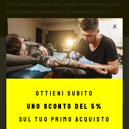
3,5% sul valore totale del carrello, da richiedere prima
di concludere il pagamento al seguente indirizzo:
shop@maxsignorello.it
.
Max Signorello
Tattoo Supply
TUTTO PER IL TUO
TATTOO STUDIO
Ottieni subito
uno sconto del 5%
sul tuo primo acquisto