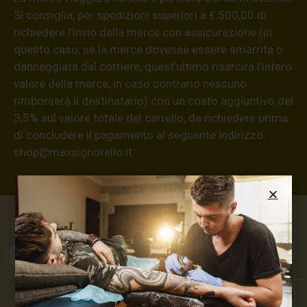
Si consiglia, per spedizioni superiori a € 500,00 di
richiedere l’invio della merce con assicurazione (in
questo caso, se la merce dovesse essere smarrita o
danneggiata dal corriere, quest’ultimo risarcirà l’intero
valore della merce, in caso contrario nessuno
rimborserà il destinatario) con un costo aggiuntivo del
3,5% sul valore totale del carrello, da richiedere prima
di concludere il pagamento al seguente indirizzo:
shop@maxsignorello.it
.
Max Signorello
Tattoo Supply
TUTTO PER IL TUO