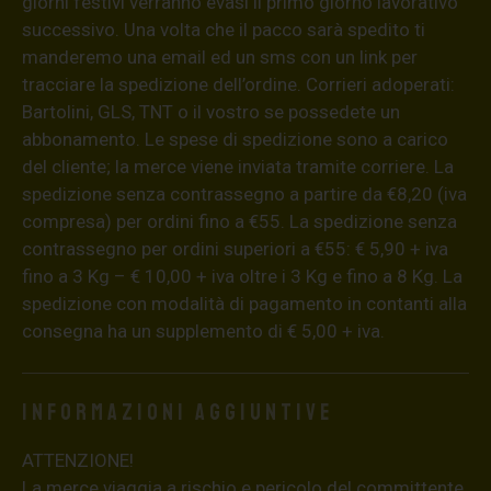
giorni festivi verranno evasi il primo giorno lavorativo
successivo. Una volta che il pacco sarà spedito ti
manderemo una email ed un sms con un link per
tracciare la spedizione dell’ordine. Corrieri adoperati:
Bartolini, GLS, TNT o il vostro se possedete un
abbonamento. Le spese di spedizione sono a carico
del cliente; la merce viene inviata tramite corriere. La
spedizione senza contrassegno a partire da €8,20 (iva
compresa) per ordini fino a €55. La spedizione senza
contrassegno per ordini superiori a €55: € 5,90 + iva
fino a 3 Kg – € 10,00 + iva oltre i 3 Kg e fino a 8 Kg. La
spedizione con modalità di pagamento in contanti alla
consegna ha un supplemento di € 5,00 + iva.
Informazioni aggiuntive
ATTENZIONE!
La merce viaggia a rischio e pericolo del committente.