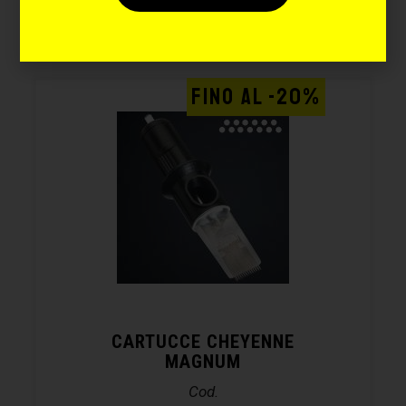
anche:
FINO AL -20%
CARTUCCE CHEYENNE
MAGNUM
Cod.