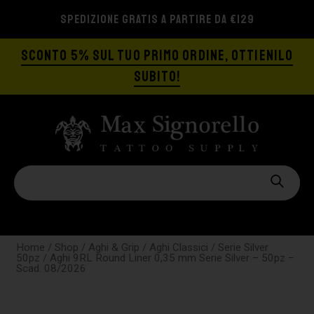
SPEDIZIONE GRATIS A PARTIRE DA €129
SCONTO 5% SUL TUO PRIMO ORDINE, OTTIENILO
SUBITO!
Home
/
Shop
/
Aghi & Grip
/
Aghi Classici
/
Serie Silver
50pz
/ Aghi 9RL Round Liner 0,35 mm Serie Silver – 50pz –
Scad. 08/2026