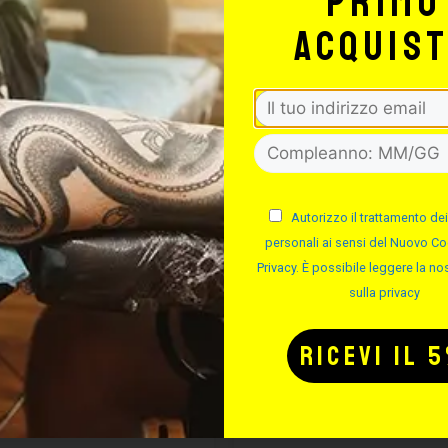
primo
acquis
FINO AL -20%
FINO 
Autorizzo il trattamento dei
personali ai sensi del Nuovo Co
Privacy. È possibile leggere la nos
sulla privacy
CARTUCCE
CARTUCC
YENNE SHADER
CHEYENNE S
MAGNUM