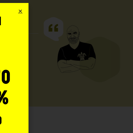
i
o
UO
to
%
o
: