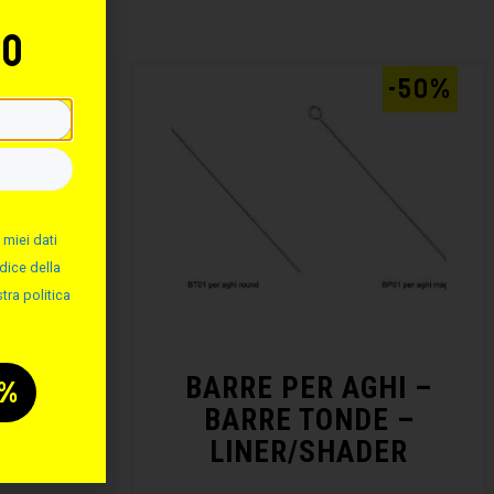
to
AL -20%
-50%
 miei dati
dice della
tra politica
E
BARRE PER AGHI –
OFT
BARRE TONDE –
LINER/SHADER