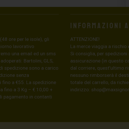
Informazioni 
8 ore per le isole), gli
ATTENZIONE!
giorno lavorativo
La merce viaggia a rischio 
eremo una email ed un sms
Si consiglia, per spedizioni
 adoperati: Bartolini, GLS,
assicurazione (in questo c
di spedizione sono a carico
dal corriere, quest’ultimo r
edizione senza
nessuno rimborserà il desti
 fino a €55. La spedizione
totale del carrello, da ric
a fino a 3 Kg – € 10,00 +
indirizzo:
shop@maxsignore
 di pagamento in contanti