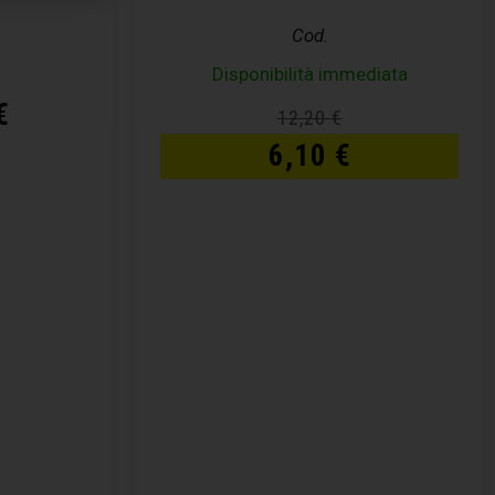
Cod.
Disponibilità immediata
€
12,20
€
6,10
€