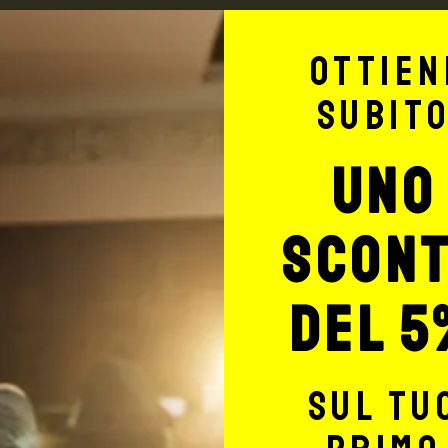
Ottien
Max Signorello Tattoo Supply
subit
TUTTO PER IL T
uno
TATTOO STUDIO
scon
del 5
sul tu
Potrebbe interessarti anche