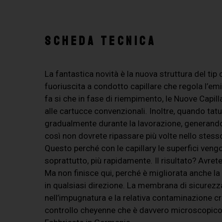
SCHEDA TECNICA
La fantastica novità è la nuova struttura del ti
fuoriuscita a condotto capillare che regola l’em
fa si che in fase di riempimento, le Nuove Capil
alle cartucce convenzionali. Inoltre, quando tatue
gradualmente durante la lavorazione, generando 
così non dovrete ripassare più volte nello stesso
Questo perché con le capillary le superfici veng
soprattutto, più rapidamente. Il risultato? Avrete
Ma non finisce qui, perché è migliorata anche la
in qualsiasi direzione. La membrana di sicurezz
nell’impugnatura e la relativa contaminazione cr
controllo cheyenne che è davvero microscopico pe