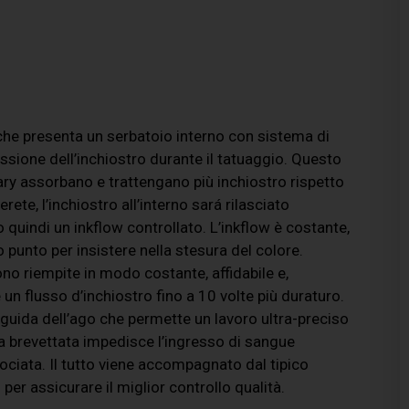
p che presenta un serbatoio interno con sistema di
issione dell’inchiostro durante il tatuaggio. Questo
lary assorbano e trattengano più inchiostro rispetto
rete, l’inchiostro all’interno sará rilasciato
quindi un inkflow controllato. L’inkflow è costante,
 punto per insistere nella stesura del colore.
ono riempite in modo costante, affidabile e,
 un flusso d’inchiostro fino a 10 volte più duraturo.
 guida dell’ago che permette un lavoro ultra-preciso
a brevettata impedisce l’ingresso di sangue
ociata. Il tutto viene accompagnato dal tipico
r assicurare il miglior controllo qualità.