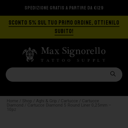
SPEDIZIONE GRATIS A PARTIRE DA €129
SCONTO 5% SUL TUO PRIMO ORDINE, OTTIENILO
SUBITO!
Home
/
Shop
/
Aghi & Grip
/
Cartucce
/
Cartucce
Diamond
/ Cartucce Diamond 5 Round Liner 0,25mm –
10pz