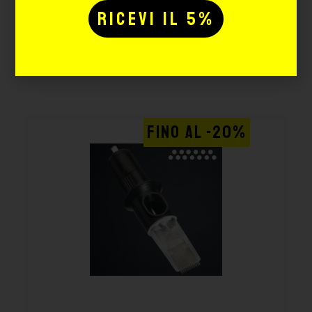
Potrebbe interessarti
anche:
FINO AL -20%