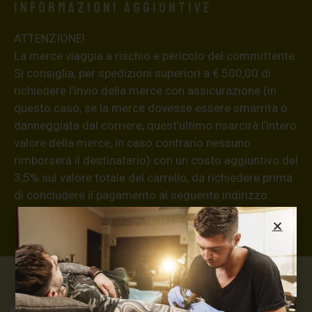
Informazioni aggiuntive
ATTENZIONE!
La merce viaggia a rischio e pericolo del committente.
Si consiglia, per spedizioni superiori a € 500,00 di
richiedere l’invio della merce con assicurazione (in
questo caso, se la merce dovesse essere smarrita o
danneggiata dal corriere, quest’ultimo risarcirà l’intero
valore della merce, in caso contrario nessuno
rimborserà il destinatario) con un costo aggiuntivo del
3,5% sul valore totale del carrello, da richiedere prima
di concludere il pagamento al seguente indirizzo:
shop@maxsignorello.it
.
Max Signorello