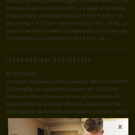
spedizione senza contrassegno a partire da €8,20 (iva
compresa) per ordini fino a €55. La spedizione senza
contrassegno per ordini superiori a €55: € 5,90 + iva
fino a 3 Kg – € 10,00 + iva oltre i 3 Kg e fino a 8 Kg. La
spedizione con modalità di pagamento in contanti alla
consegna ha un supplemento di € 5,00 + iva.
Informazioni aggiuntive
ATTENZIONE!
La merce viaggia a rischio e pericolo del committente.
Si consiglia, per spedizioni superiori a € 500,00 di
richiedere l’invio della merce con assicurazione (in
questo caso, se la merce dovesse essere smarrita o
danneggiata dal corriere, quest’ultimo risarcirà l’intero
valore della merce, in caso contrario nessuno
rimborserà il destinatario) con un costo aggiuntivo del
3,5% sul valore totale del carrello, da richiedere prima