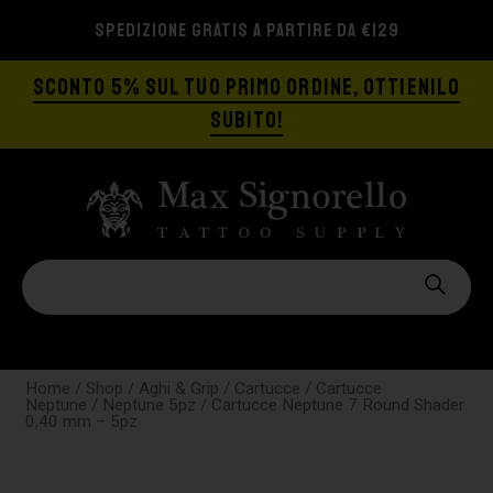
SPEDIZIONE GRATIS A PARTIRE DA €129
SCONTO 5% SUL TUO PRIMO ORDINE, OTTIENILO
SUBITO!
Home
/
Shop
/
Aghi & Grip
/
Cartucce
/
Cartucce
Neptune
/
Neptune 5pz
/ Cartucce Neptune 7 Round Shader
0,40 mm – 5pz