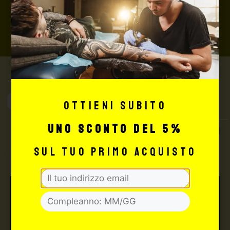
di concludere il pagamento al seguente indirizzo:
shop@maxsignorello.it
.
Max Signorello
Ottieni subito
Tattoo Supply
uno sconto del 5%
TUTTO PER IL TUO
TATTOO STUDIO
sul tuo primo acquisto