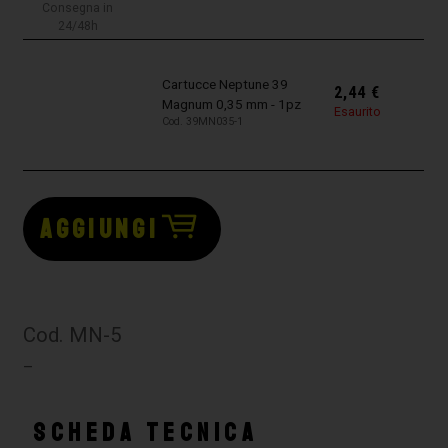
Consegna in
24/48h
Cartucce Neptune 39
2,44
€
Magnum 0,35 mm - 1pz
Esaurito
Cod. 39MN035-1
AGGIUNGI
Cod. MN-5
–
SCHEDA TECNICA