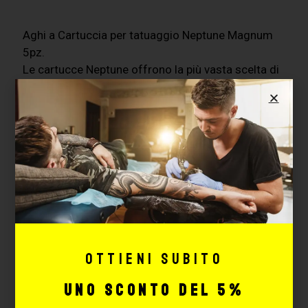
Aghi a Cartuccia per tatuaggio Neptune Magnum
5pz.
Le cartucce Neptune offrono la più vasta scelta di
tipologia e misure di aghi presenti sul mercato e
sono tutte dotate di membrana di sicurezza
all’interno per evitare il rischio di contaminazione.
Su MaxSignorello puoi pagare in 3 rate con PayPal
Ottieni subito
uno sconto del 5%