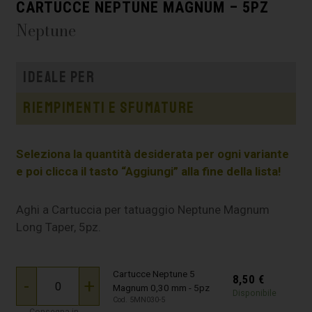
CARTUCCE NEPTUNE MAGNUM – 5PZ
Neptune
Ideale per
Riempimenti e sfumature
Seleziona la quantità desiderata per ogni variante
e poi clicca il tasto “Aggiungi” alla fine della lista!
Aghi a Cartuccia per tatuaggio Neptune Magnum
Long Taper, 5pz.
Cartucce Neptune 5
8,50
€
-
+
Magnum 0,30 mm - 5pz
Disponibile
Cod. 5MN030-5