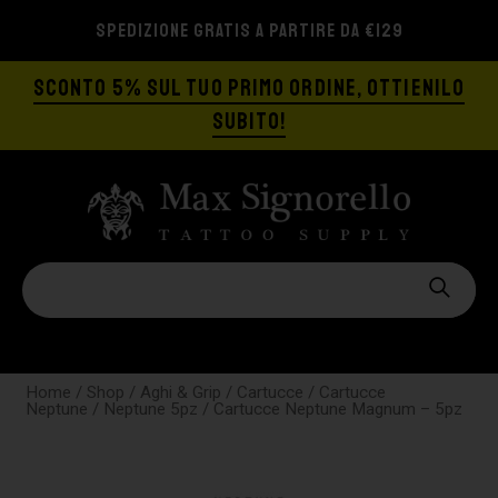
SPEDIZIONE GRATIS A PARTIRE DA €129
SCONTO 5% SUL TUO PRIMO ORDINE, OTTIENILO
SUBITO!
Home
/
Shop
/
Aghi & Grip
/
Cartucce
/
Cartucce
Neptune
/
Neptune 5pz
/ Cartucce Neptune Magnum – 5pz