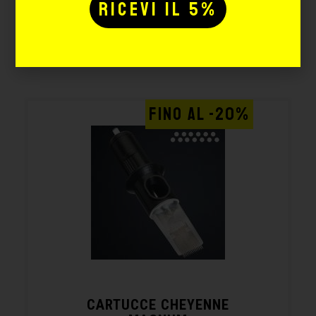
Potrebbe interessarti
anche:
FINO AL -20%
CARTUCCE CHEYENNE