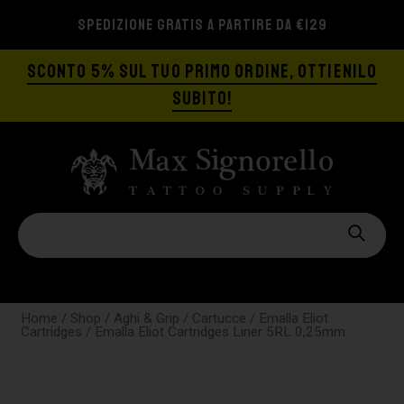
SPEDIZIONE GRATIS A PARTIRE DA €129
SCONTO 5% SUL TUO PRIMO ORDINE, OTTIENILO
SUBITO!
Home
/
Shop
/
Aghi & Grip
/
Cartucce
/
Emalla Eliot
Cartridges
/ Emalla Eliot Cartridges Liner 5RL 0,25mm