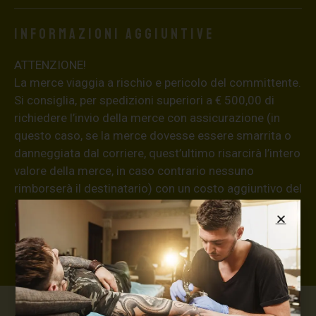
Informazioni aggiuntive
ATTENZIONE!
La merce viaggia a rischio e pericolo del committente.
Si consiglia, per spedizioni superiori a € 500,00 di
richiedere l’invio della merce con assicurazione (in
questo caso, se la merce dovesse essere smarrita o
danneggiata dal corriere, quest’ultimo risarcirà l’intero
valore della merce, in caso contrario nessuno
rimborserà il destinatario) con un costo aggiuntivo del
3,5% sul valore totale del carrello, da richiedere prima
di concludere il pagamento al seguente indirizzo:
shop@maxsignorello.it
.