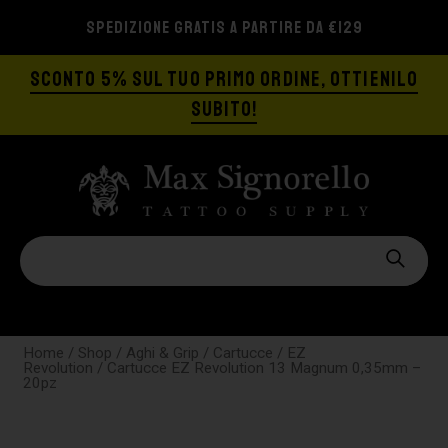
SPEDIZIONE GRATIS A PARTIRE DA €129
SCONTO 5% SUL TUO PRIMO ORDINE, OTTIENILO
SUBITO!
Home
/
Shop
/
Aghi & Grip
/
Cartucce
/
EZ
Revolution
/ Cartucce EZ Revolution 13 Magnum 0,35mm –
20pz