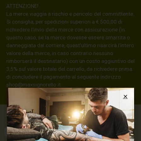
ATTENZIONE!
La merce viaggia a rischio e pericolo del committente.
Si consiglia, per spedizioni superiori a € 500,00 di
richiedere l’invio della merce con assicurazione (in
questo caso, se la merce dovesse essere smarrita o
danneggiata dal corriere, quest’ultimo risarcirà l’intero
valore della merce, in caso contrario nessuno
rimborserà il destinatario) con un costo aggiuntivo del
3,5% sul valore totale del carrello, da richiedere prima
di concludere il pagamento al seguente indirizzo:
shop@maxsignorello.it
.
Max Signorello
Tattoo Supply