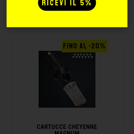
Potrebbe interessarti
anche:
FINO AL -20%
CARTUCCE CHEYENNE
MAGNUM