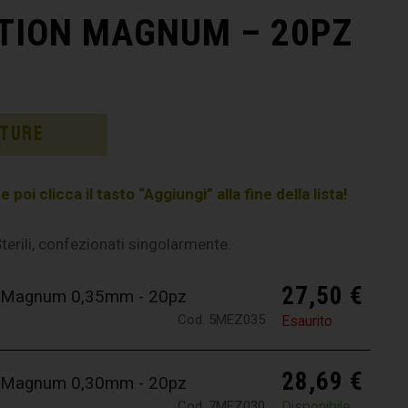
TION MAGNUM – 20PZ
ature
poi clicca il tasto “Aggiungi” alla fine della lista!
rili, confezionati singolarmente.
27,50
€
 5 Magnum 0,35mm - 20pz
Cod. 5MEZ035
Esaurito
28,69
€
 7 Magnum 0,30mm - 20pz
Cod. 7MEZ030
Disponibile