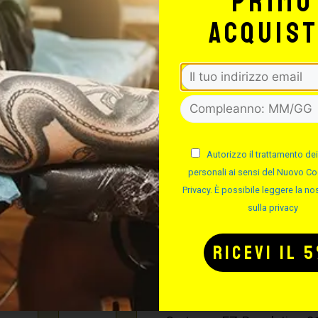
primo
acquis
Cartucce EZ Revolution
-
+
Cartucce EZ Revolution
-
+
Autorizzo il trattamento dei
personali ai sensi del Nuovo Co
Cartucce EZ Revolution
-
+
Privacy. È possibile leggere la nos
sulla privacy
Cartucce EZ Revolution
-
+