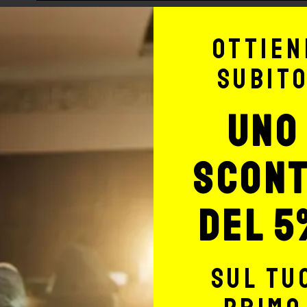
Cartucce EZ Revolution
-
+
Ottien
subit
Cartucce EZ Revolution
-
+
uno
Cartucce EZ Revolution
-
+
scon
del 5
Cartucce EZ Revolution
-
+
sul tu
Cartucce EZ Revolution
-
+