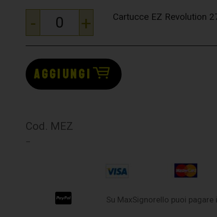
Cartucce EZ Revolution
-
+
AGGIUNGI
Cod. MEZ
–
Su MaxSignorello puoi pagare i