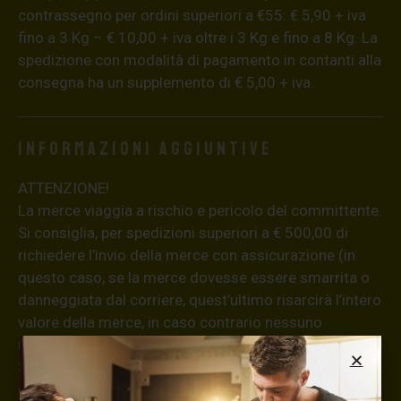
contrassegno per ordini superiori a €55: € 5,90 + iva
fino a 3 Kg – € 10,00 + iva oltre i 3 Kg e fino a 8 Kg. La
spedizione con modalità di pagamento in contanti alla
consegna ha un supplemento di € 5,00 + iva.
Informazioni aggiuntive
ATTENZIONE!
La merce viaggia a rischio e pericolo del committente.
Si consiglia, per spedizioni superiori a € 500,00 di
richiedere l’invio della merce con assicurazione (in
questo caso, se la merce dovesse essere smarrita o
danneggiata dal corriere, quest’ultimo risarcirà l’intero
valore della merce, in caso contrario nessuno
rimborserà il destinatario) con un costo aggiuntivo del
3,5% sul valore totale del carrello, da richiedere prima
di concludere il pagamento al seguente indirizzo: