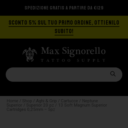
SPEDIZIONE GRATIS A PARTIRE DA €129
SCONTO 5% SUL TUO PRIMO ORDINE, OTTIENILO
SUBITO!
Home
/
Shop
/
Aghi & Grip
/
Cartucce
/
Neptune
Superior
/
Superior 20 pz
/ 13 Soft Magnum Superior
Cartridges 0,25mm – 5pz