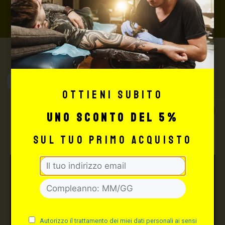
shop@maxsignorello.it
.
Max Signorello
Tattoo Supply
Ottieni subito
TUTTO PER IL TUO
uno sconto del 5%
TATTOO STUDIO
sul tuo primo acquisto
Autorizzo il trattamento dei miei dati personali ai sensi