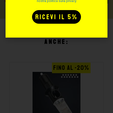
nostra politica sulla privacy
Potrebbe interessarti
anche:
FINO AL -20%