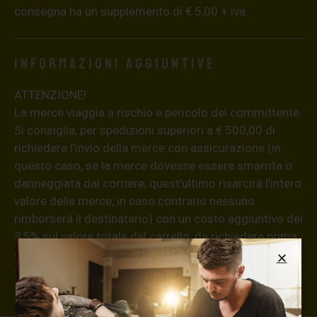
consegna ha un supplemento di € 5,00 + iva.
Informazioni aggiuntive
ATTENZIONE!
La merce viaggia a rischio e pericolo del committente.
Si consiglia, per spedizioni superiori a € 500,00 di
richiedere l’invio della merce con assicurazione (in
questo caso, se la merce dovesse essere smarrita o
danneggiata dal corriere, quest’ultimo risarcirà l’intero
valore della merce, in caso contrario nessuno
rimborserà il destinatario) con un costo aggiuntivo del
3,5% sul valore totale del carrello, da richiedere prima
di concludere il pagamento al seguente indirizzo:
shop@maxsignorello.it
.