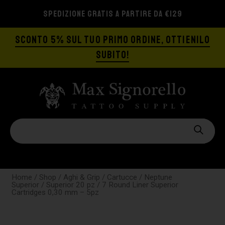
SPEDIZIONE GRATIS A PARTIRE DA €129
SCONTO 5% SUL TUO PRIMO ORDINE, OTTIENILO
SUBITO!
Home
/
Shop
/
Aghi & Grip
/
Cartucce
/
Neptune
Superior
/
Superior 20 pz
/ 7 Round Liner Superior
Cartridges 0,30 mm – 5pz