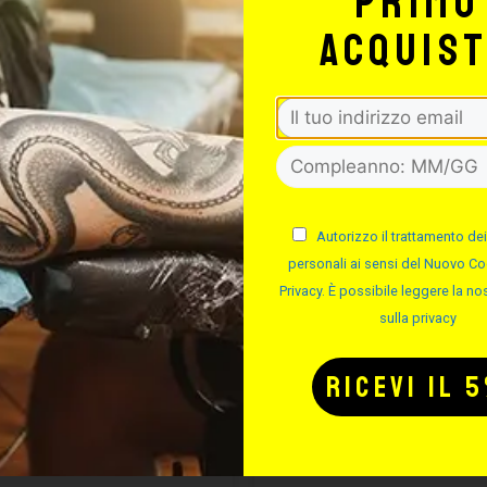
primo
FINO AL -20%
FINO 
acquis
Autorizzo il trattamento dei
personali ai sensi del Nuovo Co
Privacy. È possibile leggere la nos
sulla privacy
CARTUCCE
CARTUCC
YENNE SHADER
CHEYENNE S
MAGNUM
Cod.
Cod.