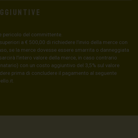
aggiuntive
e pericolo del committente.
 superiori a € 500,00 di richiedere l’invio della merce con
aso, se la merce dovesse essere smarrita o danneggiata
isarcirà l’intero valore della merce, in caso contrario
natario) con un costo aggiuntivo del 3,5% sul valore
hiedere prima di concludere il pagamento al seguente
llo.it
.