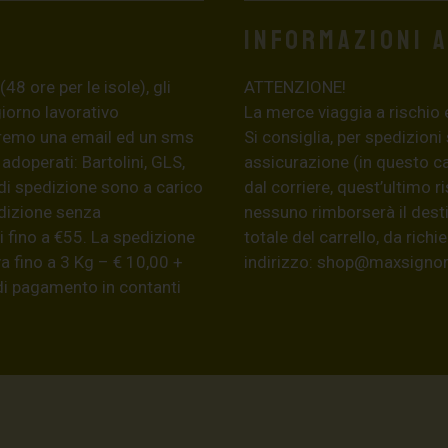
Informazioni 
8 ore per le isole), gli
ATTENZIONE!
giorno lavorativo
La merce viaggia a rischio 
eremo una email ed un sms
Si consiglia, per spedizioni
 adoperati: Bartolini, GLS,
assicurazione (in questo c
di spedizione sono a carico
dal corriere, quest’ultimo r
edizione senza
nessuno rimborserà il desti
 fino a €55. La spedizione
totale del carrello, da ric
a fino a 3 Kg – € 10,00 +
indirizzo:
shop@maxsignore
 di pagamento in contanti