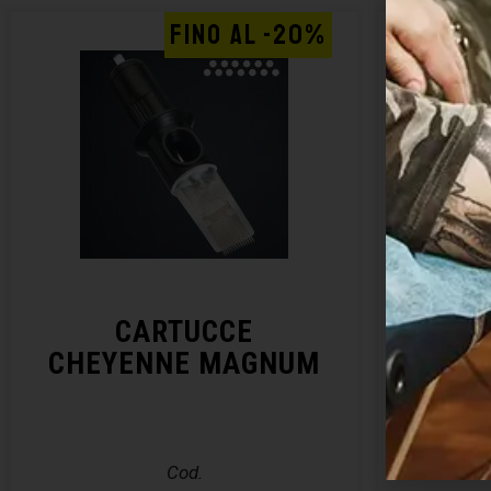
FINO AL -20%
CARTUCCE
CHEYENNE MAGNUM
CHE
Cod.