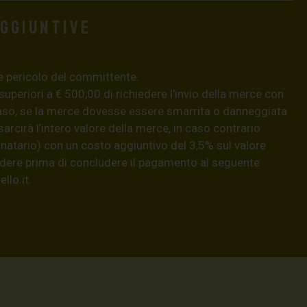
aggiuntive
e pericolo del committente.
 superiori a € 500,00 di richiedere l’invio della merce con
aso, se la merce dovesse essere smarrita o danneggiata
isarcirà l’intero valore della merce, in caso contrario
natario) con un costo aggiuntivo del 3,5% sul valore
hiedere prima di concludere il pagamento al seguente
llo.it
.