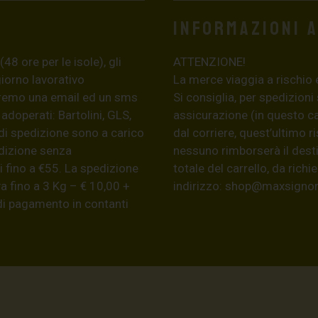
Informazioni 
8 ore per le isole), gli
ATTENZIONE!
giorno lavorativo
La merce viaggia a rischio 
eremo una email ed un sms
Si consiglia, per spedizioni
 adoperati: Bartolini, GLS,
assicurazione (in questo c
di spedizione sono a carico
dal corriere, quest’ultimo r
edizione senza
nessuno rimborserà il desti
 fino a €55. La spedizione
totale del carrello, da ric
a fino a 3 Kg – € 10,00 +
indirizzo:
shop@maxsignore
 di pagamento in contanti