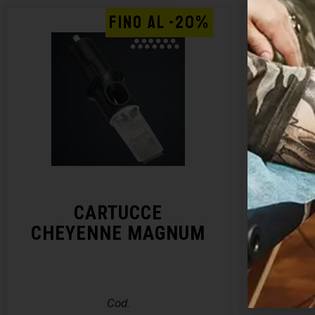
FINO AL -20%
CARTUCCE
CHEYENNE MAGNUM
CHE
Cod.