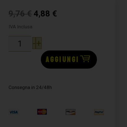
9,76
€
4,88
€
IVA Inclusa
-
+
AGGIUNGI
Consegna in 24/48h