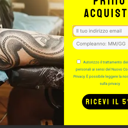
primo
FINO AL -20%
FINO 
acquis
Autorizzo il trattamento dei
personali ai sensi del Nuovo Co
Privacy. È possibile leggere la nos
sulla privacy
CARTUCCE
CARTUCC
YENNE SHADER
CHEYENNE S
MAGNUM
Cod.
Cod.