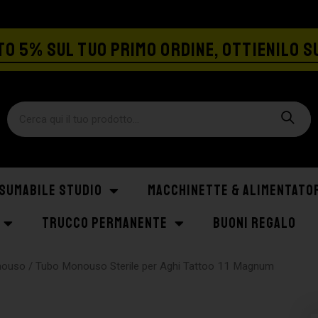
SPEDIZIONE GRATIS A PARTIRE DA €129
O 5% SUL TUO PRIMO ORDINE, OTTIENILO S
SUMABILE STUDIO
MACCHINETTE & ALIMENTATO
TRUCCO PERMANENTE
BUONI REGALO
nouso
/ Tubo Monouso Sterile per Aghi Tattoo 11 Magnum