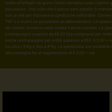
ordini effettuati nei giorni festivi verranno evasi il primo 
successivo. Una volta che il pacco sarà spedito ti mand
con un link per tracciare la spedizione dell’ordine. Corrieri
TNT o il vostro se possedete un abbonamento. Le spese 
del cliente; la merce viene inviata tramite corriere. La sp
contrassegno a partire da €8,20 (iva compresa) per ordini
senza contrassegno per ordini superiori a €55: € 5,90 + iv
iva oltre i 3 Kg e fino a 8 Kg. La spedizione con modalità
alla consegna ha un supplemento di € 5,00 + iva.