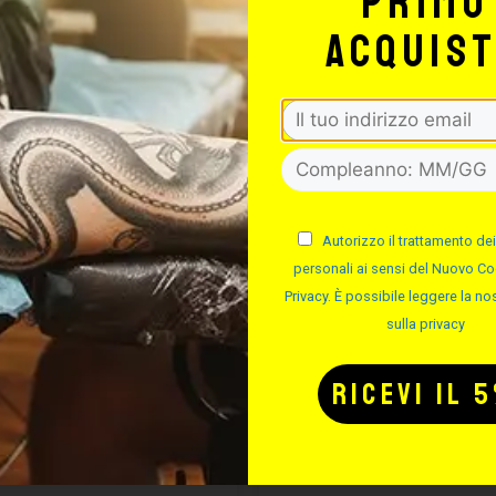
primo
acquis
CARTUCCE
CARTUCC
Autorizzo il trattamento dei
YENNE SHADER
CHEYENNE S
personali ai sensi del Nuovo Co
MAGNUM
Privacy. È possibile leggere la nos
sulla privacy
Cod.
Cod.
Disponibile
Disponibile
Da 25.86 €
Da 35.14 