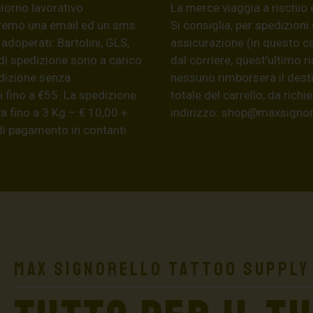
giorno lavorativo
La merce viaggia a rischio 
eremo una email ed un sms
Si consiglia, per spedizioni
 adoperati: Bartolini, GLS,
assicurazione (in questo c
di spedizione sono a carico
dal corriere, quest’ultimo r
edizione senza
nessuno rimborserà il desti
 fino a €55. La spedizione
totale del carrello, da ric
a fino a 3 Kg – € 10,00 +
indirizzo:
shop@maxsignore
 di pagamento in contanti
Max Signorello Tattoo Supply