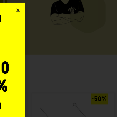
UO
i
o
to
:
%
AL -20%
-50%
o