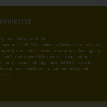
aggiuntive
e pericolo del committente.
 superiori a € 500,00 di richiedere l’invio della merce con
aso, se la merce dovesse essere smarrita o danneggiata
isarcirà l’intero valore della merce, in caso contrario
natario) con un costo aggiuntivo del 3,5% sul valore
hiedere prima di concludere il pagamento al seguente
llo.it
.