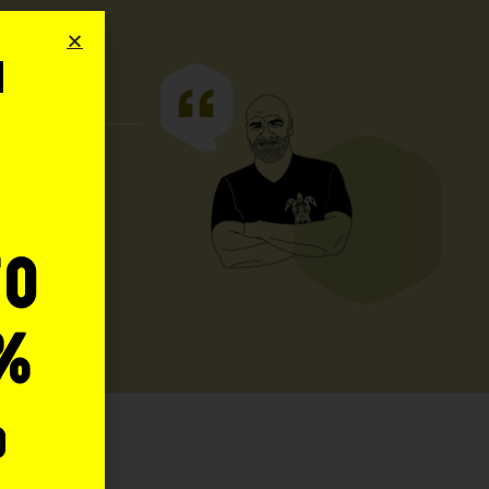
i
o
UO
to
%
o
: