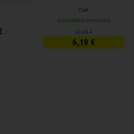
Cod.
Disponibilità immediata
€
12,20
€
6,10
€