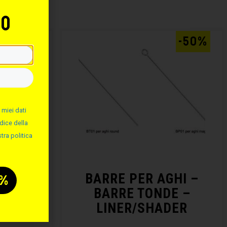
to
AL -20%
-50%
 miei dati
dice della
tra politica
E
BARRE PER AGHI –
OFT
BARRE TONDE –
LINER/SHADER