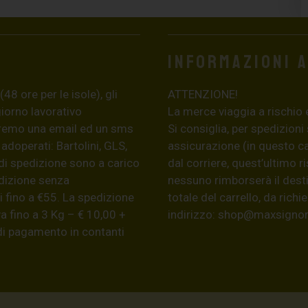
Informazioni 
8 ore per le isole), gli
ATTENZIONE!
giorno lavorativo
La merce viaggia a rischio 
eremo una email ed un sms
Si consiglia, per spedizioni
 adoperati: Bartolini, GLS,
assicurazione (in questo c
di spedizione sono a carico
dal corriere, quest’ultimo r
edizione senza
nessuno rimborserà il desti
 fino a €55. La spedizione
totale del carrello, da ric
a fino a 3 Kg – € 10,00 +
indirizzo:
shop@maxsignore
 di pagamento in contanti