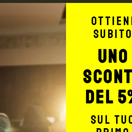
Ottien
Max Signorello Tattoo Supply
subit
TUTTO PER IL T
uno
TATTOO STUDIO
scon
del 5
sul tu
Potrebbe interessarti anche