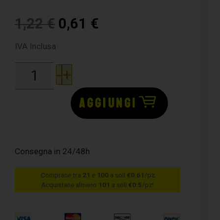
1,22
€
0,61
€
IVA Inclusa
-
+
AGGIUNGI
Consegna in 24/48h
Comprane tra
21
e
100
a soli
€0.61
/pz
Acquistane almeno
101
a soli
€0.5
/pz!