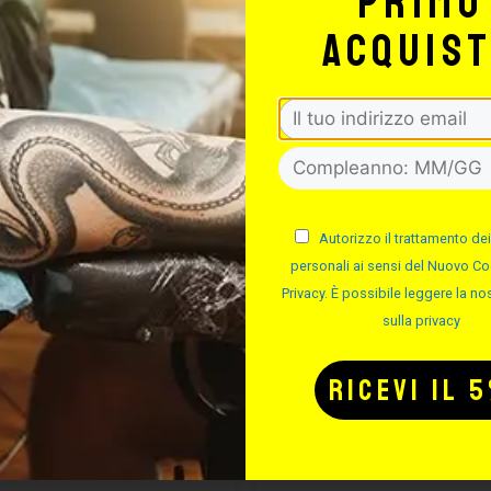
primo
acquis
FINO AL -20%
FINO 
Autorizzo il trattamento dei
personali ai sensi del Nuovo Co
Privacy. È possibile leggere la nos
sulla privacy
CARTUCCE
CARTUCC
YENNE SHADER
CHEYENNE S
MAGNUM