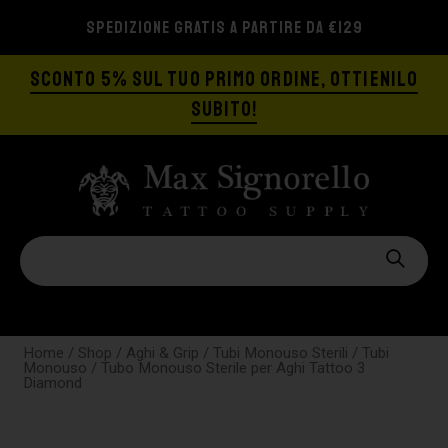
SPEDIZIONE GRATIS A PARTIRE DA €129
SCONTO 5% SUL TUO PRIMO ORDINE, OTTIENILO
SUBITO!
Home
/
Shop
/
Aghi & Grip
/
Tubi Monouso Sterili
/
Tubi
Monouso
/ Tubo Monouso Sterile per Aghi Tattoo 3
Diamond