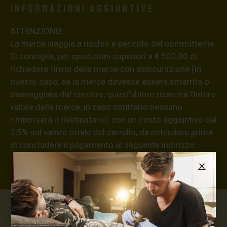
Informazioni aggiuntive
ATTENZIONE!
La merce viaggia a rischio e pericolo del committente.
Si consiglia, per spedizioni superiori a € 500,00 di
richiedere l’invio della merce con assicurazione (in
questo caso, se la merce dovesse essere smarrita o
danneggiata dal corriere, quest’ultimo risarcirà l’intero
valore della merce, in caso contrario nessuno
rimborserà il destinatario) con un costo aggiuntivo del
3,5% sul valore totale del carrello, da richiedere prima
di concludere il pagamento al seguente indirizzo:
shop@maxsignorello.it
.