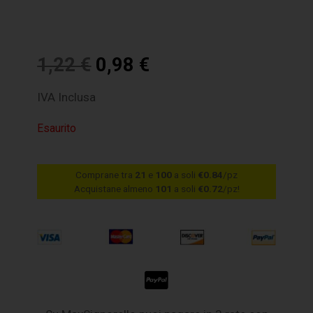
1,22
€
0,98
€
IVA Inclusa
Esaurito
Comprane tra
21
e
100
a soli
€0.84
/pz
Acquistane almeno
101
a soli
€0.72
/pz!