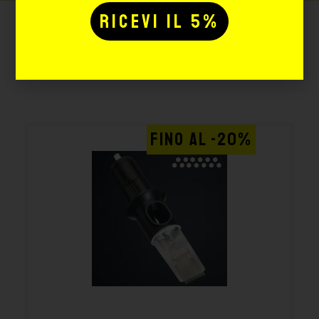
Potrebbe interessarti
anche:
FINO AL -20%