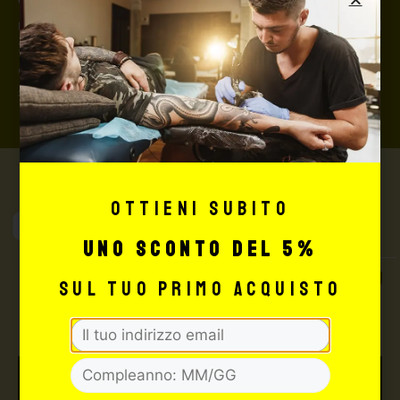
valore della merce, in caso contrario nessuno
rimborserà il destinatario) con un costo aggiuntivo del
3,5% sul valore totale del carrello, da richiedere prima
di concludere il pagamento al seguente indirizzo:
shop@maxsignorello.it
.
Ottieni subito
Max Signorello
Tattoo Supply
uno sconto del 5%
TUTTO PER IL TUO
sul tuo primo acquisto
TATTOO STUDIO