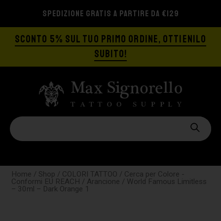
SPEDIZIONE GRATIS A PARTIRE DA €129
SCONTO 5% SUL TUO PRIMO ORDINE, OTTIENILO
SUBITO!
Home
/
Shop
/
COLORI TATTOO
/
Cerca per Colore -
Conformi EU REACH
/
Arancione
/ World Famous Limitless
– 30ml – Dark Orange 1