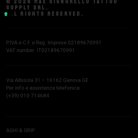
© 2026 Max Signorello Tattoo
supply srl.
All rights reserved.
P.IVA e C.F. e Reg. Imprese 02189670991
VAT number: IT02189670991
Via Albisola 31 – 16162 Genova GE
Per info e assistenza telefonica:
(+39) 010 714684
AGHI & GRIP