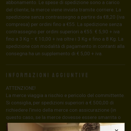
abbonamento. Le spese di spedizione sono a carico
del cliente; la merce viene inviata tramite corriere. La
spedizione senza contrassegno a partire da €8,20 (iva
compresa) per ordini fino a €55. La spedizione senza
contrassegno per ordini superiori a €55: € 5,90 + iva
fino a 3 Kg – € 10,00 + iva oltre i 3 Kg e fino a 8 Kg. La
spedizione con modalità di pagamento in contanti alla
consegna ha un supplemento di € 5,00 + iva.
Informazioni aggiuntive
ATTENZIONE!
La merce viaggia a rischio e pericolo del committente.
Si consiglia, per spedizioni superiori a € 500,00 di
richiedere l’invio della merce con assicurazione (in
questo caso, se la merce dovesse essere smarrita o
danneggiata dal corriere, quest’ultimo risarcirà l’intero