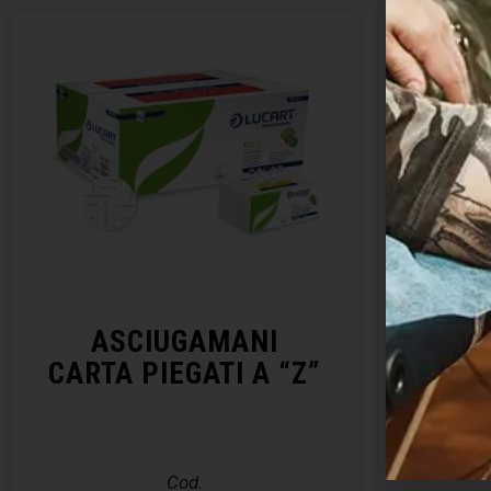
ASCIUGAMANI
SALV
CARTA PIEGATI A “Z”
Cod.