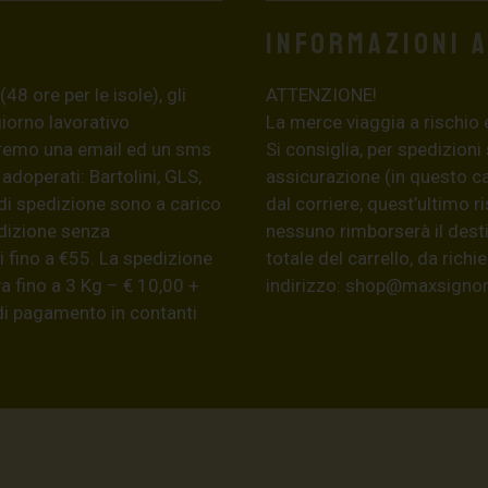
Informazioni 
8 ore per le isole), gli
ATTENZIONE!
giorno lavorativo
La merce viaggia a rischio 
eremo una email ed un sms
Si consiglia, per spedizioni
 adoperati: Bartolini, GLS,
assicurazione (in questo c
di spedizione sono a carico
dal corriere, quest’ultimo r
edizione senza
nessuno rimborserà il desti
 fino a €55. La spedizione
totale del carrello, da ric
a fino a 3 Kg – € 10,00 +
indirizzo:
shop@maxsignore
 di pagamento in contanti