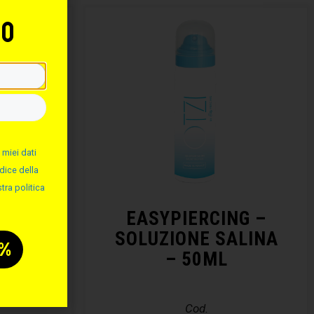
to
 miei dati
dice della
tra politica
RCING
EASYPIERCING –
CING
SOLUZIONE SALINA
– 50ML
Cod.