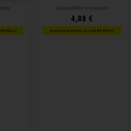
diata
Disponibilità immediata
4,88
€
10.53
/pz!
Acquistane almeno
3
a soli
€3.61
/pz!