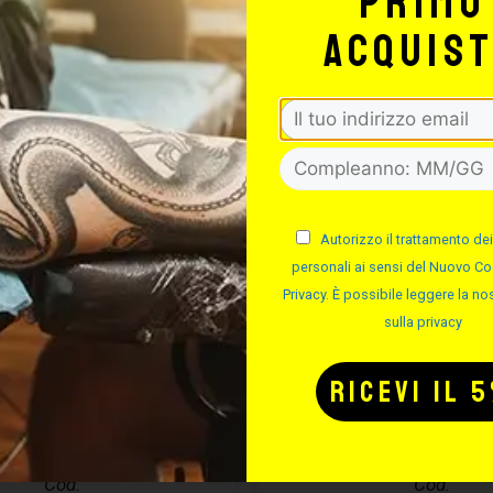
primo
acquis
Autorizzo il trattamento dei
personali ai sensi del Nuovo Co
Privacy. È possibile leggere la nos
sulla privacy
IETTE IN TNT –
KIT CURA PIE
50PZ
– EASYPIER
Cod.
Cod.