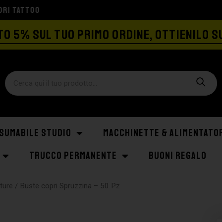
SPEDIZIONE GRATIS A PARTIRE DA €129
O 5% SUL TUO PRIMO ORDINE, OTTIENILO S
SUMABILE STUDIO
MACCHINETTE & ALIMENTATO
TRUCCO PERMANENTE
BUONI REGALO
ture
/ Buste copri Spruzzina – 50 Pz