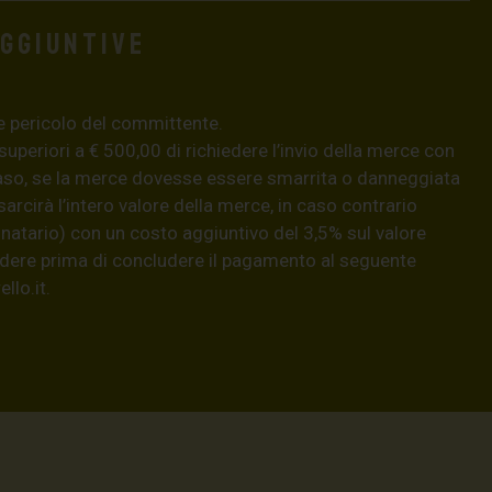
aggiuntive
e pericolo del committente.
 superiori a € 500,00 di richiedere l’invio della merce con
aso, se la merce dovesse essere smarrita o danneggiata
isarcirà l’intero valore della merce, in caso contrario
natario) con un costo aggiuntivo del 3,5% sul valore
hiedere prima di concludere il pagamento al seguente
llo.it
.