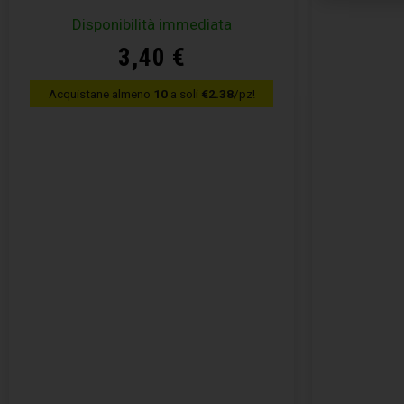
Disponibilità immediata
3,40
€
Acquistane almeno
10
a soli
€2.38
/pz!