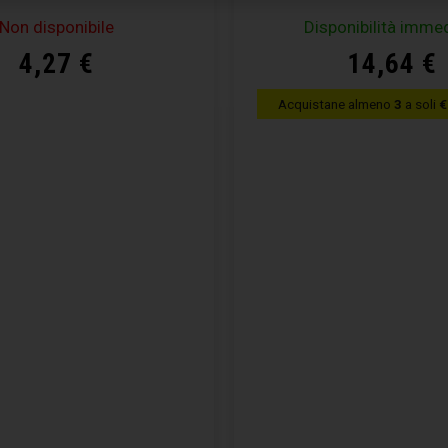
Non disponibile
Disponibilità imme
4,27
€
14,64
€
Acquistane almeno
3
a soli
€