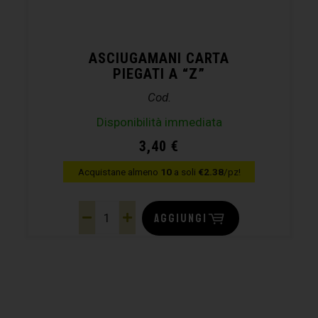
ASCIUGAMANI CARTA
PIEGATI A “Z”
Cod.
Disponibilità immediata
3,40
€
Acquistane almeno
10
a soli
€2.38
/pz!
AGGIUNGI