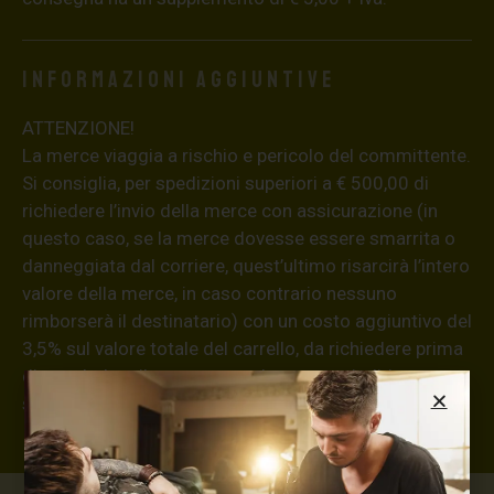
Informazioni aggiuntive
ATTENZIONE!
La merce viaggia a rischio e pericolo del committente.
Si consiglia, per spedizioni superiori a € 500,00 di
richiedere l’invio della merce con assicurazione (in
questo caso, se la merce dovesse essere smarrita o
danneggiata dal corriere, quest’ultimo risarcirà l’intero
valore della merce, in caso contrario nessuno
rimborserà il destinatario) con un costo aggiuntivo del
3,5% sul valore totale del carrello, da richiedere prima
di concludere il pagamento al seguente indirizzo:
shop@maxsignorello.it
.