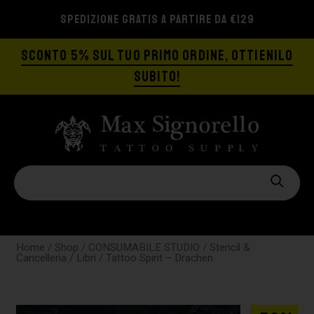
SPEDIZIONE GRATIS A PARTIRE DA €129
SCONTO 5% SUL TUO PRIMO ORDINE, OTTIENILO
SUBITO!
Home
/
Shop
/
CONSUMABILE STUDIO
/
Stencil &
Cancelleria
/
Libri
/ Tattoo Spirit – Drachen