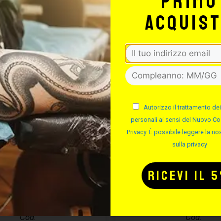
primo
acquis
Autorizzo il trattamento dei
personali ai sensi del Nuovo Co
Privacy. È possibile leggere la nos
sulla privacy
IETTE IN TNT –
KIT CURA PIE
50PZ
– EASYPIER
Cod.
Cod.