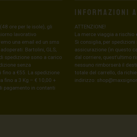
Informazioni 
8 ore per le isole), gli
ATTENZIONE!
giorno lavorativo
La merce viaggia a rischio 
eremo una email ed un sms
Si consiglia, per spedizioni
 adoperati: Bartolini, GLS,
assicurazione (in questo c
di spedizione sono a carico
dal corriere, quest’ultimo r
edizione senza
nessuno rimborserà il desti
 fino a €55. La spedizione
totale del carrello, da ric
a fino a 3 Kg – € 10,00 +
indirizzo:
shop@maxsignore
 di pagamento in contanti