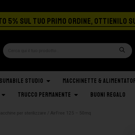
SPEDIZIONE GRATIS A PARTIRE DA €129
O 5% SUL TUO PRIMO ORDINE, OTTIENILO S
SUMABILE STUDIO
MACCHINETTE & ALIMENTATO
TRUCCO PERMANENTE
BUONI REGALO
acchine per sterilizzare
/ AirFree 125 – 50mq