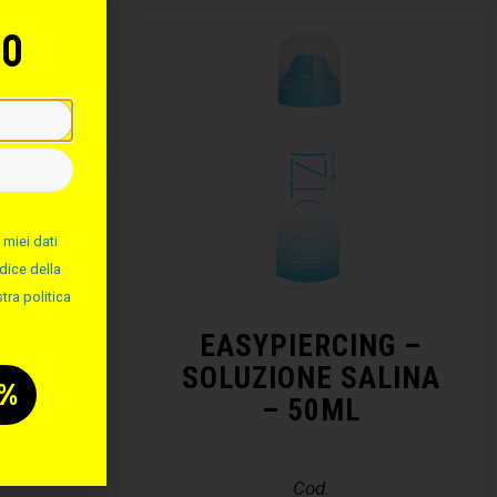
to
 miei dati
dice della
tra politica
RCING
EASYPIERCING –
CING
SOLUZIONE SALINA
– 50ML
Cod.