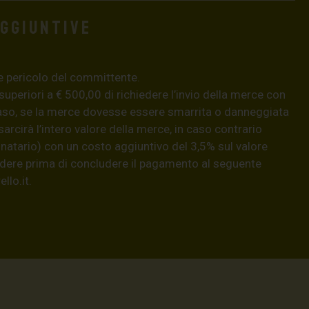
aggiuntive
e pericolo del committente.
 superiori a € 500,00 di richiedere l’invio della merce con
aso, se la merce dovesse essere smarrita o danneggiata
isarcirà l’intero valore della merce, in caso contrario
natario) con un costo aggiuntivo del 3,5% sul valore
hiedere prima di concludere il pagamento al seguente
llo.it
.