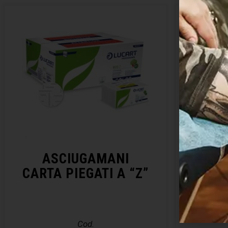
ASCIUGAMANI
SALV
CARTA PIEGATI A “Z”
Cod.