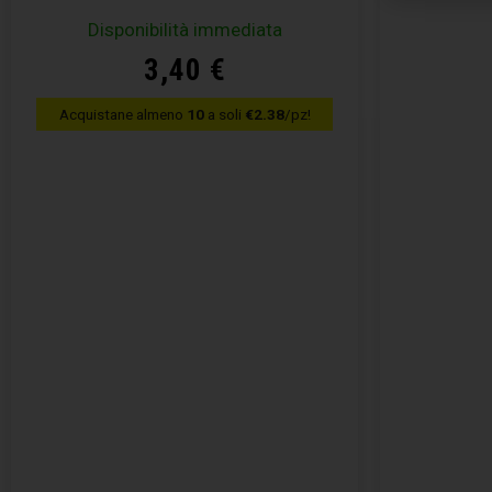
Disponibilità immediata
3,40
€
Acquistane almeno
10
a soli
€2.38
/pz!