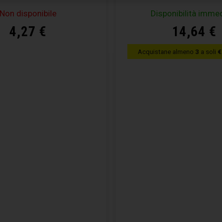
Non disponibile
Disponibilità imme
4,27
€
14,64
€
Acquistane almeno
3
a soli
€