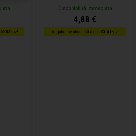
diata
Disponibilità immediata
4,88
€
10.53
/pz!
Acquistane almeno
3
a soli
€3.61
/pz!