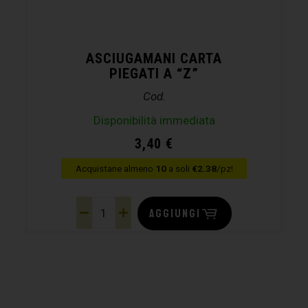
ASCIUGAMANI CARTA
PIEGATI A “Z”
Cod.
Disponibilità immediata
3,40
€
Acquistane almeno
10
a soli
€2.38
/pz!
AGGIUNGI