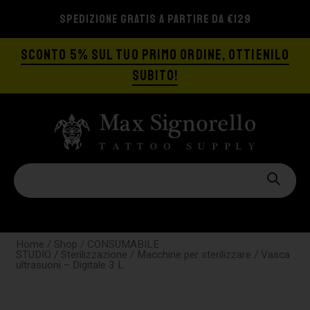
SPEDIZIONE GRATIS A PARTIRE DA €129
SCONTO 5% SUL TUO PRIMO ORDINE, OTTIENILO
SUBITO!
Home
/
Shop
/
CONSUMABILE
STUDIO
/
Sterilizzazione
/
Macchine per sterilizzare
/ Vasca
ultrasuoni – Digitale 3 L