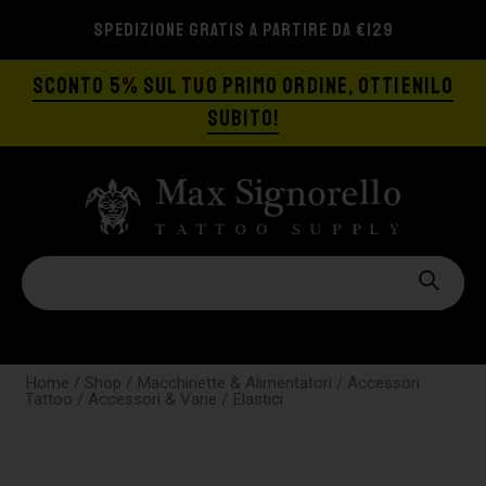
SPEDIZIONE GRATIS A PARTIRE DA €129
SCONTO 5% SUL TUO PRIMO ORDINE, OTTIENILO
SUBITO!
Home
/
Shop
/
Macchinette & Alimentatori
/
Accessori
Tattoo
/
Accessori & Varie
/ Elastici