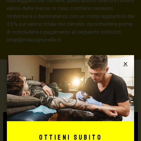
danneggiata dal corriere, quest’ultimo risarcirà l’intero
valore della merce, in caso contrario nessuno
rimborserà il destinatario) con un costo aggiuntivo del
3,5% sul valore totale del carrello, da richiedere prima
di concludere il pagamento al seguente indirizzo:
shop@maxsignorello.it
.
Max Signorello Tattoo
Supply
TUTTO PER IL TUO
TATTOO STUDIO
Ottieni subito