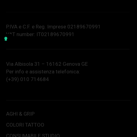
P.IVA e C.F. e Reg. Imprese 02189670991
VAT number: IT02189670991
Via Albisola 31 – 16162 Genova GE
Per info e assistenza telefonica:
(+39) 010 714684
AGHI & GRIP
COLORI TATTOO
CONSUMABILE STUDIO