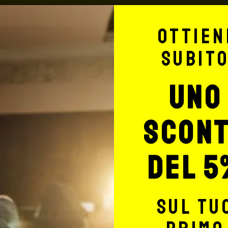
8 ore per le isole), gli
ATTENZIONE!
giorno lavorativo
La merce viaggia a rischio 
Ottien
eremo una email ed un sms
Si consiglia, per spedizioni
 adoperati: Bartolini, GLS,
assicurazione (in questo c
subit
di spedizione sono a carico
dal corriere, quest’ultimo r
edizione senza
nessuno rimborserà il desti
uno
 fino a €55. La spedizione
totale del carrello, da ric
a fino a 3 Kg – € 10,00 +
indirizzo:
shop@maxsignore
 di pagamento in contanti
scon
del 5
sul tu
Max Signorello Tattoo Supply