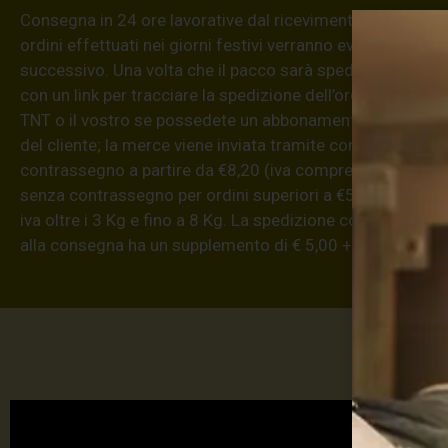
Consegna in 24 ore lavorative dal ricevimento dell’ordine (4
ordini effettuati nei giorni festivi verranno evasi il primo 
successivo. Una volta che il pacco sarà spedito ti mand
con un link per tracciare la spedizione dell’ordine. Corrieri
TNT o il vostro se possedete un abbonamento. Le spese 
del cliente; la merce viene inviata tramite corriere. La sp
contrassegno a partire da €8,20 (iva compresa) per ordini
senza contrassegno per ordini superiori a €55: € 5,90 + iv
iva oltre i 3 Kg e fino a 8 Kg. La spedizione con modalità
alla consegna ha un supplemento di € 5,00 + iva.