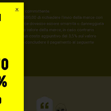
e pericolo del committente.
i
 superiori a € 500,00 di richiedere l’invio della merce con
aso, se la merce dovesse essere smarrita o danneggiata
o
isarcirà l’intero valore della merce, in caso contrario
natario) con un costo aggiuntivo del 3,5% sul valore
hiedere prima di concludere il pagamento al seguente
llo.it
.
to
%
o