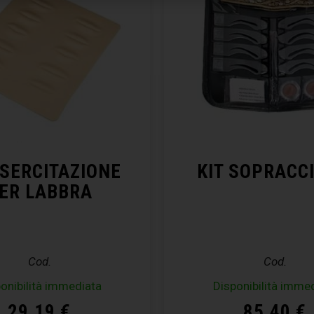
ESERCITAZIONE
KIT SOPRACCI
ER LABBRA
Cod.
Cod.
onibilità immediata
Disponibilità imme
29,19
€
85,40
€