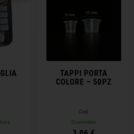
GLIA
TAPPI PORTA
COLORE – 50PZ
Cod.
diata
Disponibile
3,06
€