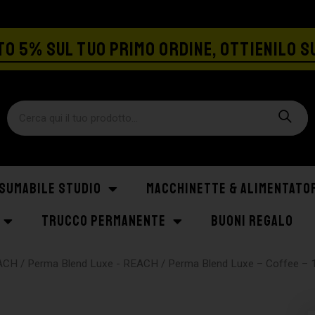
SPEDIZIONE GRATIS A PARTIRE DA €129
O 5% SUL TUO PRIMO ORDINE, OTTIENILO S
SUMABILE STUDIO
MACCHINETTE & ALIMENTATO
TRUCCO PERMANENTE
BUONI REGALO
EACH
/
Perma Blend Luxe - REACH
/ Perma Blend Luxe – Coffee – 