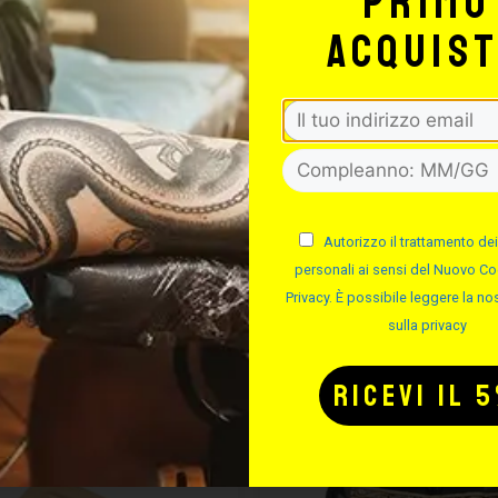
primo
TUTTO PER IL T
acquis
TATTOO STUDIO
Autorizzo il trattamento dei
personali ai sensi del Nuovo Co
Privacy. È possibile leggere la nos
sulla privacy
Potrebbe interessarti anche