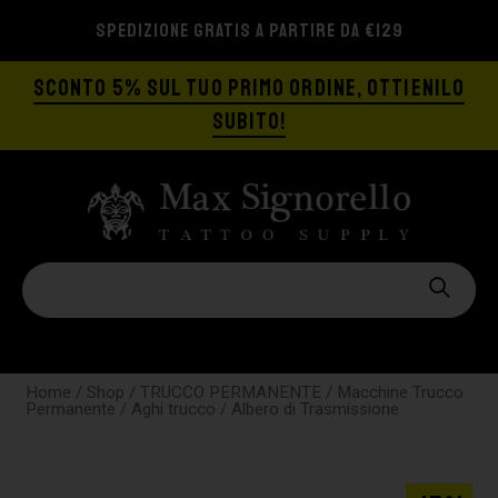
SPEDIZIONE GRATIS A PARTIRE DA €129
SCONTO 5% SUL TUO PRIMO ORDINE, OTTIENILO
SUBITO!
Home
/
Shop
/
TRUCCO PERMANENTE
/
Macchine Trucco
Permanente
/
Aghi trucco
/ Albero di Trasmissione