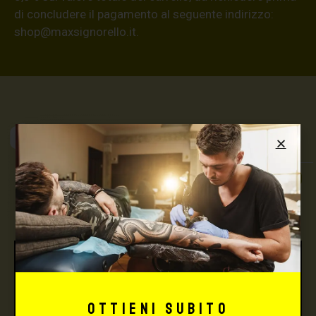
di concludere il pagamento al seguente indirizzo:
shop@maxsignorello.it
.
Max Signorello
Tattoo Supply
TUTTO PER IL TUO
TATTOO STUDIO
Ottieni subito