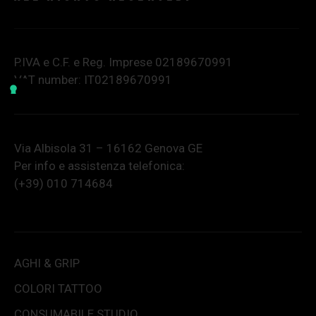
P.IVA e C.F. e Reg. Imprese 02189670991
VAT number: IT02189670991
Via Albisola 31 – 16162 Genova GE
Per info e assistenza telefonica:
(+39) 010 714684
AGHI & GRIP
COLORI TATTOO
CONSUMABILE STUDIO