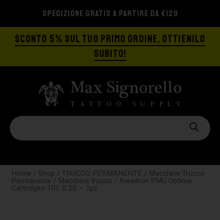
SPEDIZIONE GRATIS A PARTIRE DA €129
SCONTO 5% SUL TUO PRIMO ORDINE, OTTIENILO
SUBITO!
Home
/
Shop
/
TRUCCO PERMANENTE
/
Macchine Trucco
Permanente
/
Macchine trucco
/ Kwadron PMU Optima
Cartridges 1RL 0.20 – 1pz