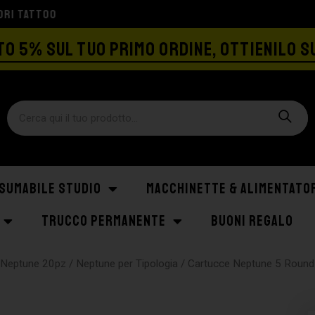
SPEDIZIONE GRATIS A PARTIRE DA €129
O 5% SUL TUO PRIMO ORDINE, OTTIENILO S
SUMABILE STUDIO
MACCHINETTE & ALIMENTATO
TRUCCO PERMANENTE
BUONI REGALO
/
Neptune 20pz
/
Neptune per Tipologia
/ Cartucce Neptune 5 Round