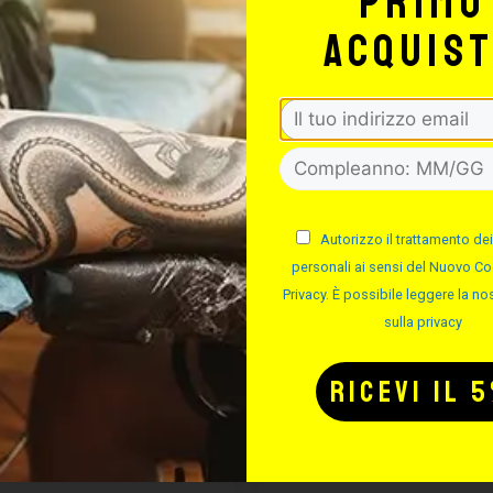
primo
FINO AL -20%
FINO 
acquis
Autorizzo il trattamento dei
personali ai sensi del Nuovo Co
Privacy. È possibile leggere la nos
sulla privacy
CARTUCCE
CARTUCC
YENNE SHADER
CHEYENNE S
MAGNUM
Cod.
Cod.