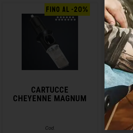
FINO AL -20%
CARTUCCE
CHEYENNE MAGNUM
CHE
Cod.