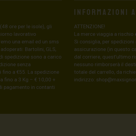
Informazioni 
8 ore per le isole), gli
ATTENZIONE!
giorno lavorativo
La merce viaggia a rischio 
eremo una email ed un sms
Si consiglia, per spedizioni
 adoperati: Bartolini, GLS,
assicurazione (in questo c
di spedizione sono a carico
dal corriere, quest’ultimo r
edizione senza
nessuno rimborserà il desti
 fino a €55. La spedizione
totale del carrello, da ric
a fino a 3 Kg – € 10,00 +
indirizzo:
shop@maxsignore
 di pagamento in contanti