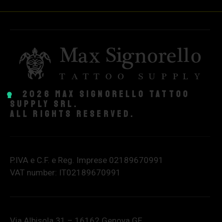
© 2026 Max Signorello Tattoo
supply srl.
All rights reserved.
P.IVA e C.F. e Reg. Imprese 02189670991
VAT number: IT02189670991
Via Albisola 31 – 16162 Genova GE