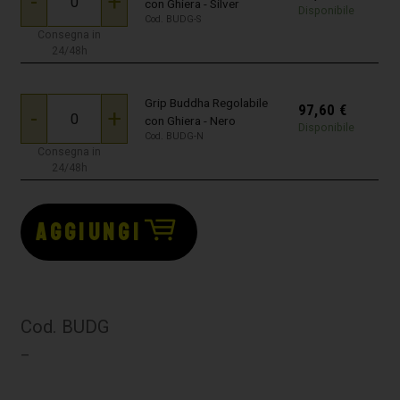
-
+
con Ghiera - Silver
Disponibile
Cod. BUDG-S
Consegna in
24/48h
Grip Buddha Regolabile
97,60
€
-
+
con Ghiera - Nero
Disponibile
Cod. BUDG-N
Consegna in
24/48h
AGGIUNGI
Cod. BUDG
–