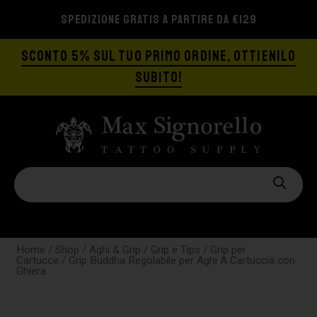
SPEDIZIONE GRATIS A PARTIRE DA €129
SCONTO 5% SUL TUO PRIMO ORDINE, OTTIENILO
SUBITO!
Home
/
Shop
/
Aghi & Grip
/
Grip e Tips
/
Grip per
Cartucce
/ Grip Buddha Regolabile per Aghi A Cartuccia con
Ghiera