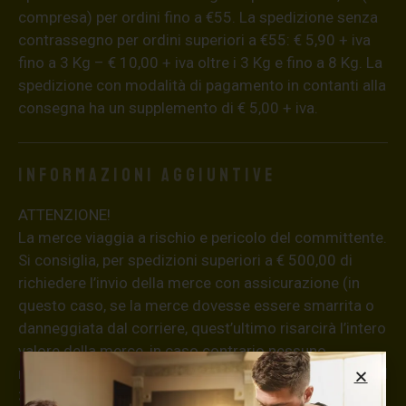
compresa) per ordini fino a €55. La spedizione senza
contrassegno per ordini superiori a €55: € 5,90 + iva
fino a 3 Kg – € 10,00 + iva oltre i 3 Kg e fino a 8 Kg. La
spedizione con modalità di pagamento in contanti alla
consegna ha un supplemento di € 5,00 + iva.
Informazioni aggiuntive
ATTENZIONE!
La merce viaggia a rischio e pericolo del committente.
Si consiglia, per spedizioni superiori a € 500,00 di
richiedere l’invio della merce con assicurazione (in
questo caso, se la merce dovesse essere smarrita o
danneggiata dal corriere, quest’ultimo risarcirà l’intero
valore della merce, in caso contrario nessuno
rimborserà il destinatario) con un costo aggiuntivo del
3,5% sul valore totale del carrello, da richiedere prima