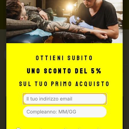
di concludere il pagamento al seguente indirizzo:
shop@maxsignorello.it
.
Max Signorello
Ottieni subito
Tattoo Supply
uno sconto del 5%
TUTTO PER IL TUO
TATTOO STUDIO
sul tuo primo acquisto