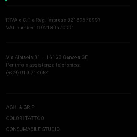
P.IVA e C.F. e Reg. Imprese 02189670991
VAT number: IT02189670991
Via Albisola 31 – 16162 Genova GE
Per info e assistenza telefonica:
(+39) 010 714684
AGHI & GRIP
COLORI TATTOO
CONSUMABILE STUDIO