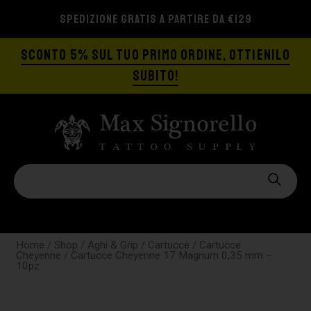
SPEDIZIONE GRATIS A PARTIRE DA €129
SCONTO 5% SUL TUO PRIMO ORDINE, OTTIENILO
SUBITO!
Home
/
Shop
/
Aghi & Grip
/
Cartucce
/
Cartucce
Cheyenne
/ Cartucce Cheyenne 17 Magnum 0,35 mm –
10pz