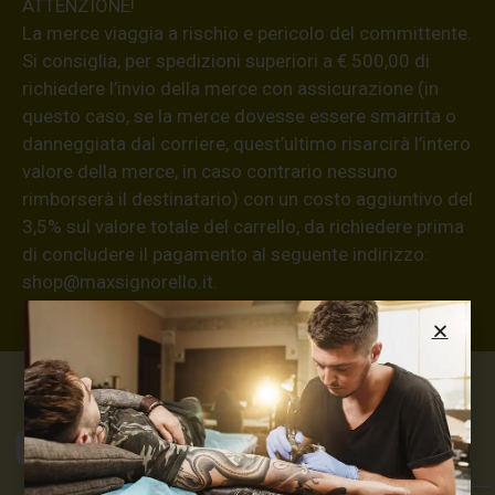
ATTENZIONE!
La merce viaggia a rischio e pericolo del committente.
Si consiglia, per spedizioni superiori a € 500,00 di
richiedere l’invio della merce con assicurazione (in
questo caso, se la merce dovesse essere smarrita o
danneggiata dal corriere, quest’ultimo risarcirà l’intero
valore della merce, in caso contrario nessuno
rimborserà il destinatario) con un costo aggiuntivo del
3,5% sul valore totale del carrello, da richiedere prima
di concludere il pagamento al seguente indirizzo:
shop@maxsignorello.it
.
Max Signorello
Tattoo Supply