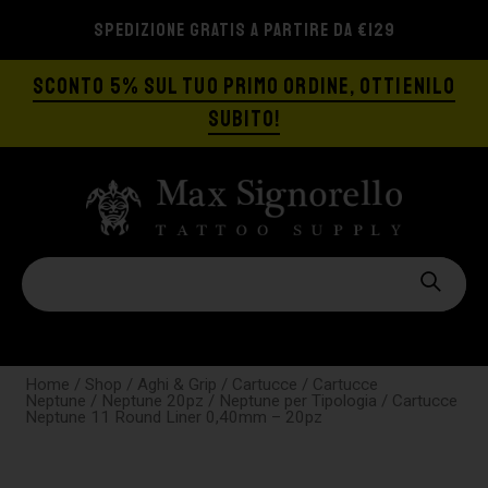
SPEDIZIONE GRATIS A PARTIRE DA €129
SCONTO 5% SUL TUO PRIMO ORDINE, OTTIENILO
SUBITO!
Home
/
Shop
/
Aghi & Grip
/
Cartucce
/
Cartucce
Neptune
/
Neptune 20pz
/
Neptune per Tipologia
/ Cartucce
Neptune 11 Round Liner 0,40mm – 20pz