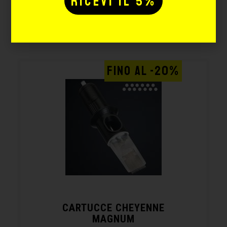
Potrebbe interessarti
anche:
FINO AL -20%
CARTUCCE CHEYENNE
MAGNUM