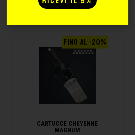
Potrebbe interessarti
anche:
FINO AL -20%
CARTUCCE CHEYENNE
MAGNUM