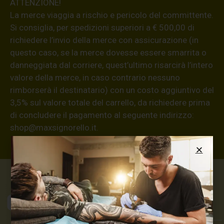
ATTENZIONE!
La merce viaggia a rischio e pericolo del committente.
Si consiglia, per spedizioni superiori a € 500,00 di
richiedere l’invio della merce con assicurazione (in
questo caso, se la merce dovesse essere smarrita o
danneggiata dal corriere, quest’ultimo risarcirà l’intero
valore della merce, in caso contrario nessuno
rimborserà il destinatario) con un costo aggiuntivo del
3,5% sul valore totale del carrello, da richiedere prima
di concludere il pagamento al seguente indirizzo:
shop@maxsignorello.it
.
Max Signorello
Tattoo Supply