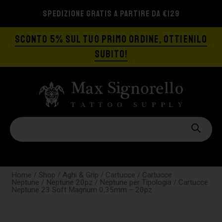
SPEDIZIONE GRATIS A PARTIRE DA €129
SCONTO 5% SUL TUO PRIMO ORDINE, OTTIENILO
SUBITO!
Home
/
Shop
/
Aghi & Grip
/
Cartucce
/
Cartucce
Neptune
/
Neptune 20pz
/
Neptune per Tipologia
/ Cartucce
Neptune 23 Soft Magnum 0,35mm – 20pz