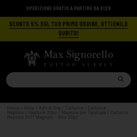
SPEDIZIONE GRATIS A PARTIRE DA €129
SCONTO 5% SUL TUO PRIMO ORDINE, OTTIENILO
SUBITO!
Home
/
Shop
/
Aghi & Grip
/
Cartucce
/
Cartucce
Neptune
/
Neptune 20pz
/
Neptune per Tipologia
/ Cartucce
Neptune Soft Magnum – Box 20pz