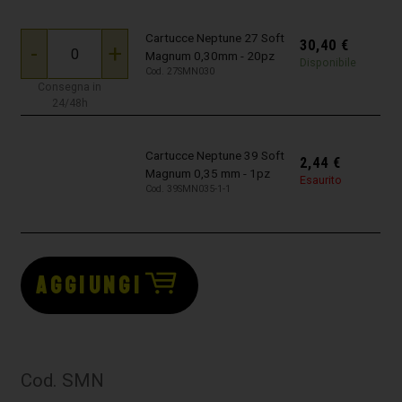
Cartucce Neptune 27 Soft
30,40
€
-
+
Magnum 0,30mm - 20pz
Disponibile
Cod. 27SMN030
Consegna in
24/48h
Cartucce Neptune 39 Soft
2,44
€
Magnum 0,35 mm - 1pz
Esaurito
Cod. 39SMN035-1-1
AGGIUNGI
Cod. SMN