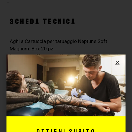
–
SCHEDA TECNICA
Aghi a Cartuccia per tatuaggio Neptune Soft
Magnum. Box 20 pz.
Le cartucce Neptune offrono la più vasta scelta di
tipologia e misure di aghi presenti sul mercato e
sono tutte dotate di membrana di sicurezza
all’interno per evitare il rischio di contaminazione.
Cartucce compatibili di alta qualità, sterili e pronte
all’uso.
Ottieni subito