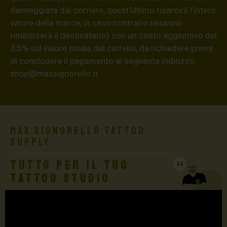
danneggiata dal corriere, quest’ultimo risarcirà l’intero
valore della merce, in caso contrario nessuno
rimborserà il destinatario) con un costo aggiuntivo del
3,5% sul valore totale del carrello, da richiedere prima
di concludere il pagamento al seguente indirizzo:
shop@maxsignorello.it
.
Max Signorello Tattoo
Supply
TUTTO PER IL TUO
TATTOO STUDIO