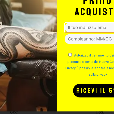
primo
FINO 
acquis
Autorizzo il trattamento dei
personali ai sensi del Nuovo Co
Privacy. È possibile leggere la nos
sulla privacy
SSALINGUA IN
FLACONI PO
LEGNO
COLORE
Cod.
Cod.