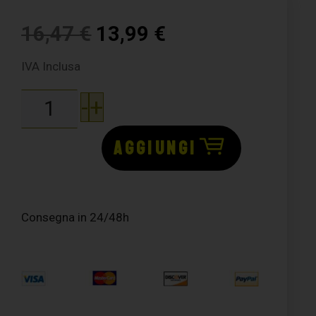
16,47
€
13,99
€
IVA Inclusa
-
+
AGGIUNGI
Consegna in 24/48h