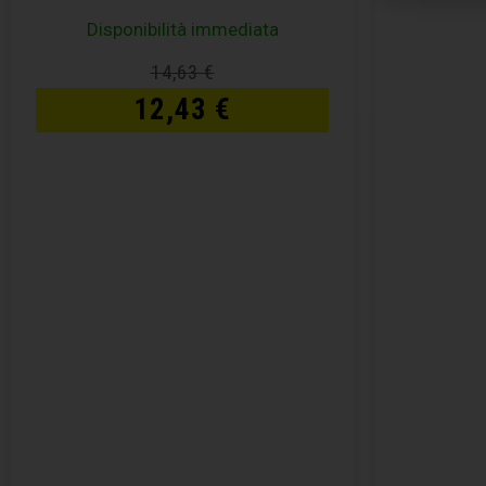
Disponibilità immediata
14,63
€
12,43
€