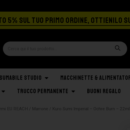
SPEDIZIONE GRATIS A PARTIRE DA €129
O 5% SUL TUO PRIMO ORDINE, OTTIENILO S
SUMABILE STUDIO
MACCHINETTE & ALIMENTATO
TRUCCO PERMANENTE
BUONI REGALO
formi EU REACH
/
Marrone
/ Kuro Sumi Imperial – Ochre Burn – 22ml