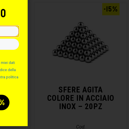
AL -15%
-15%
to
 miei dati
dice della
tra politica
RTA
SFERE AGITA
COLORE IN ACCIAIO
INOX – 20PZ
Cod.