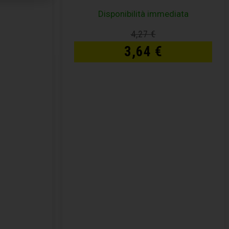
Disponibilità immediata
€
4,27
€
3,64
€