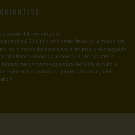
aggiuntive
e pericolo del committente.
 superiori a € 500,00 di richiedere l’invio della merce con
aso, se la merce dovesse essere smarrita o danneggiata
isarcirà l’intero valore della merce, in caso contrario
natario) con un costo aggiuntivo del 3,5% sul valore
hiedere prima di concludere il pagamento al seguente
llo.it
.