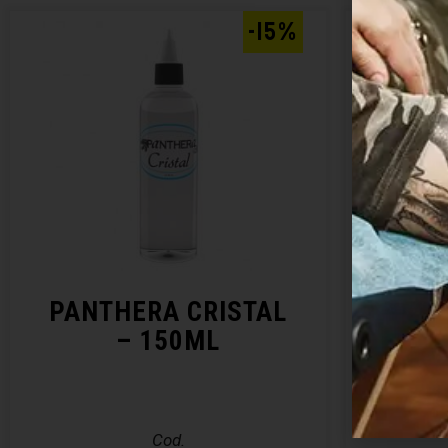
-15%
PANTHERA CRISTAL
ABBA
– 150ML
Cod.