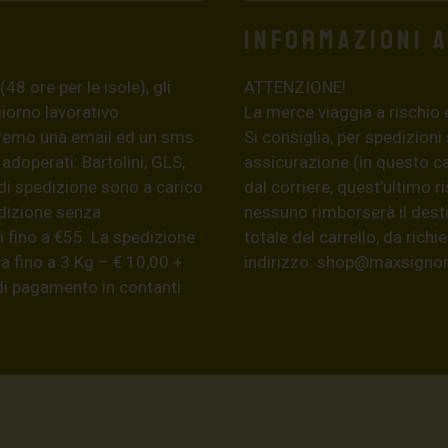
Informazioni 
8 ore per le isole), gli
ATTENZIONE!
giorno lavorativo
La merce viaggia a rischio 
eremo una email ed un sms
Si consiglia, per spedizioni
 adoperati: Bartolini, GLS,
assicurazione (in questo c
di spedizione sono a carico
dal corriere, quest’ultimo r
edizione senza
nessuno rimborserà il desti
 fino a €55. La spedizione
totale del carrello, da ric
a fino a 3 Kg – € 10,00 +
indirizzo:
shop@maxsignore
 di pagamento in contanti