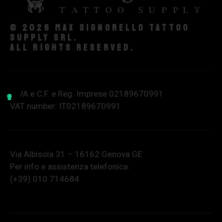
© 2026 Max Signorello Tattoo
supply srl.
All rights reserved.
P.IVA e C.F. e Reg. Imprese 02189670991
VAT number: IT02189670991
Via Albisola 31 – 16162 Genova GE
Per info e assistenza telefonica:
(+39) 010 714684