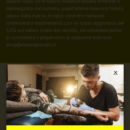
questo caso, se la merce dovesse essere smarrita o
danneggiata dal corriere, quest’ultimo risarcirà l’intero
valore della merce, in caso contrario nessuno
rimborserà il destinatario) con un costo aggiuntivo del
3,5% sul valore totale del carrello, da richiedere prima
di concludere il pagamento al seguente indirizzo:
shop@maxsignorello.it
.
Max Signorello
Tattoo Supply
TUTTO PER IL TUO
TATTOO STUDIO