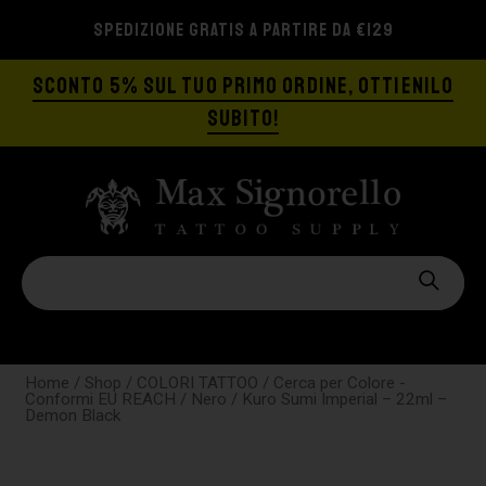
SPEDIZIONE GRATIS A PARTIRE DA €129
SCONTO 5% SUL TUO PRIMO ORDINE, OTTIENILO
SUBITO!
Home
/
Shop
/
COLORI TATTOO
/
Cerca per Colore -
Conformi EU REACH
/
Nero
/ Kuro Sumi Imperial – 22ml –
Demon Black