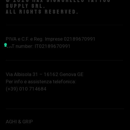
© 2026 Max Signorello Tattoo
supply srl.
All rights reserved.
P.IVA e C.F. e Reg. Imprese 02189670991
VAT number: IT02189670991
Via Albisola 31 – 16162 Genova GE
Per info e assistenza telefonica:
(+39) 010 714684
AGHI & GRIP