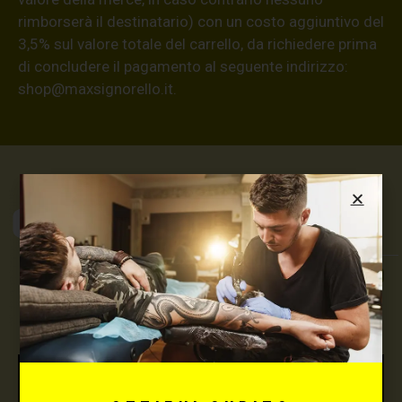
rimborserà il destinatario) con un costo aggiuntivo del
3,5% sul valore totale del carrello, da richiedere prima
di concludere il pagamento al seguente indirizzo:
shop@maxsignorello.it
.
Max Signorello
Tattoo Supply
TUTTO PER IL TUO
TATTOO STUDIO