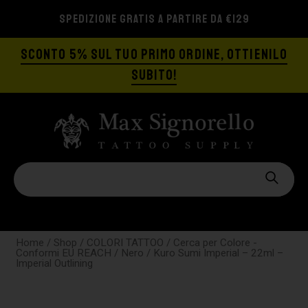
SPEDIZIONE GRATIS A PARTIRE DA €129
SCONTO 5% SUL TUO PRIMO ORDINE, OTTIENILO
SUBITO!
Home
/
Shop
/
COLORI TATTOO
/
Cerca per Colore -
Conformi EU REACH
/
Nero
/ Kuro Sumi Imperial – 22ml –
Imperial Outlining