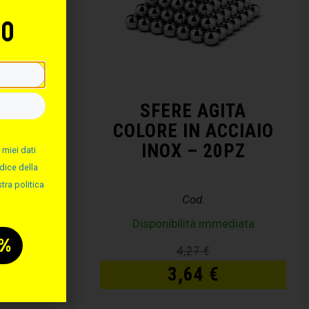
to
RTA
SFERE AGITA
COLORE IN ACCIAIO
INOX – 20PZ
 miei dati
dice della
tra politica
Cod.
Disponibilità immediata
€
4,27
€
3,64
€