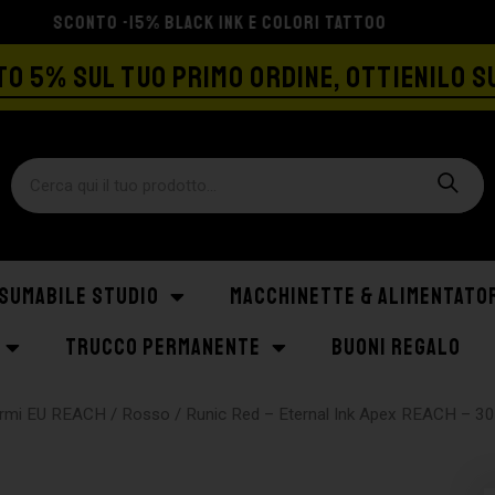
SPEDIZIONE GRATIS A PARTIRE DA €129
O 5% SUL TUO PRIMO ORDINE, OTTIENILO S
SUMABILE STUDIO
MACCHINETTE & ALIMENTATO
TRUCCO PERMANENTE
BUONI REGALO
formi EU REACH
/
Rosso
/ Runic Red – Eternal Ink Apex REACH – 3