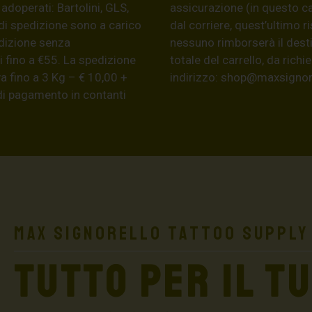
 adoperati: Bartolini, GLS,
assicurazione (in questo c
di spedizione sono a carico
dal corriere, quest’ultimo r
edizione senza
nessuno rimborserà il desti
 fino a €55. La spedizione
totale del carrello, da ric
a fino a 3 Kg – € 10,00 +
indirizzo:
shop@maxsignore
 di pagamento in contanti
Max Signorello Tattoo Supply
TUTTO PER IL T