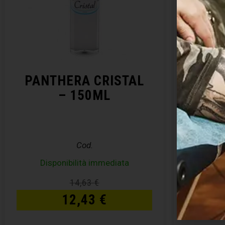
PANTHERA CRISTAL
ABBA
– 150ML
Cod.
Disponibilità immediata
14,63
€
12,43
€