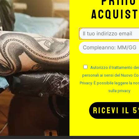
primo
acquis
SSALINGUA IN
FLACONI PO
LEGNO
COLORE
Autorizzo il trattamento dei
personali ai sensi del Nuovo Co
Privacy. È possibile leggere la nos
Cod.
Cod.
sulla privacy
Disponibile
Disponibile
Da 3.42 €
Da 1.55 