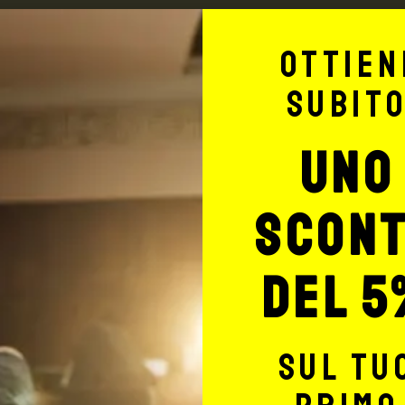
TTO PER IL TUO
Ottien
TTOO STUDIO
subit
uno
scon
Potrebbe interessarti anche
del 5
FINO AL -20%
FINO 
sul tu