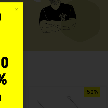
i
o
to
:
%
AL -20%
-50%
o