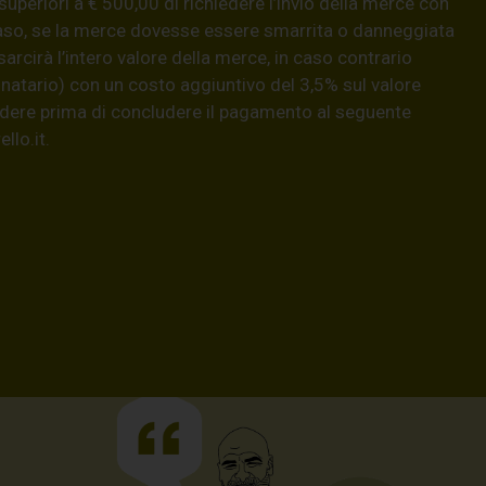
 superiori a € 500,00 di richiedere l’invio della merce con
aso, se la merce dovesse essere smarrita o danneggiata
isarcirà l’intero valore della merce, in caso contrario
natario) con un costo aggiuntivo del 3,5% sul valore
hiedere prima di concludere il pagamento al seguente
llo.it
.