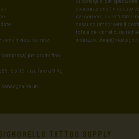
Si consiglia, per spedizioni
ail
assicurazione (in questo c
ne.
dal corriere, quest’ultimo r
edete
nessuno rimborserà il desti
totale del carrello, da ric
 viene inviata tramite
indirizzo:
shop@maxsignore
 compresa) per ordini fino
55: € 5,90 + iva fino a 3 Kg
a consegna ha un
Signorello Tattoo Supply