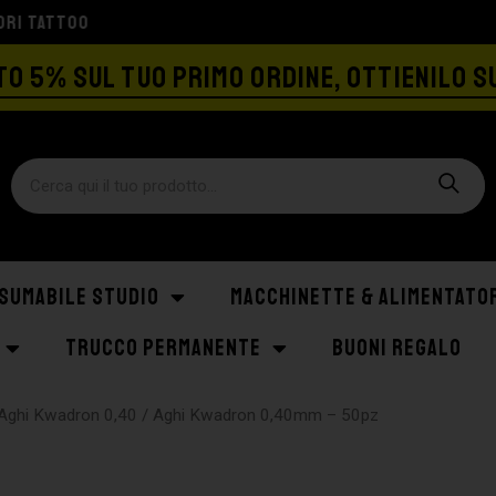
SPEDIZIONE GRATIS A PARTIRE DA €129
O 5% SUL TUO PRIMO ORDINE, OTTIENILO S
SUMABILE STUDIO
MACCHINETTE & ALIMENTATO
TRUCCO PERMANENTE
BUONI REGALO
Aghi Kwadron 0,40
/ Aghi Kwadron 0,40mm – 50pz