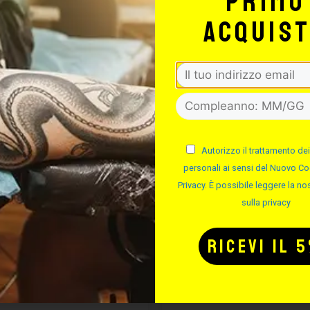
primo
acquis
CARTUCCE
CARTUCC
Autorizzo il trattamento dei
YENNE SHADER
CHEYENNE S
personali ai sensi del Nuovo Co
MAGNUM
Privacy. È possibile leggere la nos
sulla privacy
Cod.
Cod.
Disponibile
Disponibile
Da 25.86 €
Da 35.14 