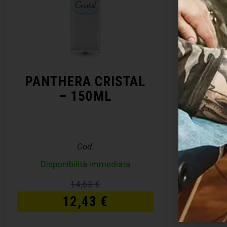
PANTHERA CRISTAL
ABBA
– 150ML
Cod.
Disponibilità immediata
14,63
€
12,43
€