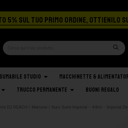
SPEDIZIONE GRATIS A PARTIRE DA €129
O 5% SUL TUO PRIMO ORDINE, OTTIENILO S
SUMABILE STUDIO
MACCHINETTE & ALIMENTATO
TRUCCO PERMANENTE
BUONI REGALO
formi EU REACH
/
Marrone
/ Kuro Sumi Imperial – 44ml – Imperial D