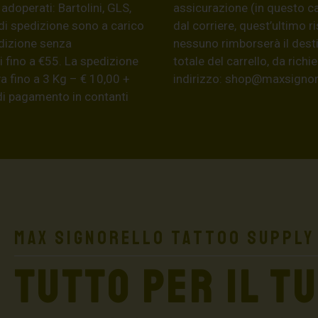
 adoperati: Bartolini, GLS,
assicurazione (in questo c
di spedizione sono a carico
dal corriere, quest’ultimo r
edizione senza
nessuno rimborserà il desti
 fino a €55. La spedizione
totale del carrello, da ric
a fino a 3 Kg – € 10,00 +
indirizzo:
shop@maxsignore
 di pagamento in contanti
Max Signorello Tattoo Supply
TUTTO PER IL T