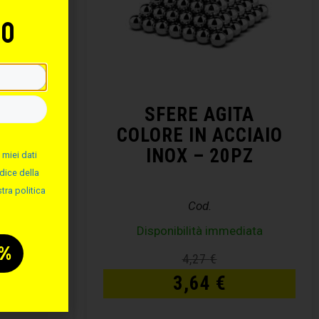
to
RTA
SFERE AGITA
COLORE IN ACCIAIO
INOX – 20PZ
 miei dati
dice della
tra politica
Cod.
Disponibilità immediata
€
4,27
€
3,64
€