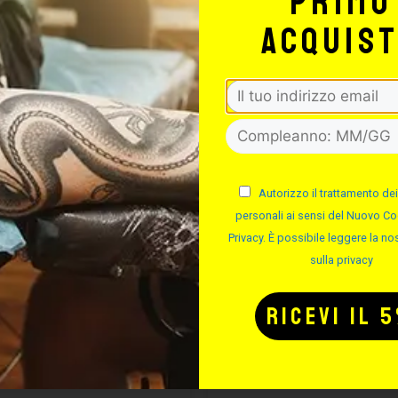
primo
acquis
SSALINGUA IN
FLACONI PO
LEGNO
COLORE
Autorizzo il trattamento dei
personali ai sensi del Nuovo Co
Privacy. È possibile leggere la nos
Cod.
Cod.
sulla privacy
Disponibile
Disponibile
Da 3.42 €
Da 1.55 