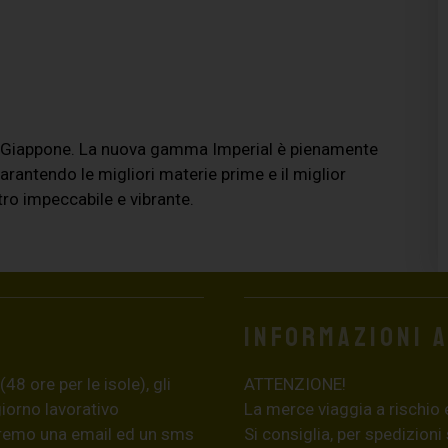
n Giappone. La nuova gamma Imperial è pienamente
rantendo le migliori materie prime e il miglior
tro impeccabile e vibrante.
Informazioni 
8 ore per le isole), gli
ATTENZIONE!
giorno lavorativo
La merce viaggia a rischio 
eremo una email ed un sms
Si consiglia, per spedizioni